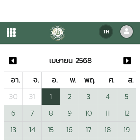
ปฏิทินกิจกรรมของหน่วยงาน
TH
หน้าแรก
ปฏิทินกิจกรรมของหน่วยงาน
เมษายน 2568
อา.
จ.
อ.
พ.
พฤ.
ศ.
ส.
30
31
1
2
3
4
5
6
7
8
9
10
11
12
13
14
15
16
17
18
19