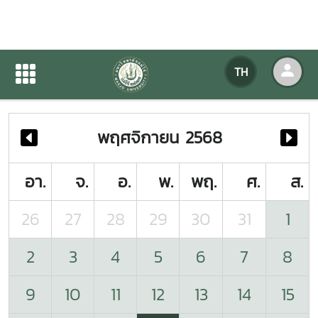
ปฏิทินกิจกรรมของหน่วยงาน
TH
หน้าแรก
ปฏิทินกิจกรรมของหน่วยงาน
พฤศจิกายน 2568
อา.
จ.
อ.
พ.
พฤ.
ศ.
ส.
26
27
28
29
30
31
1
2
3
4
5
6
7
8
9
10
11
12
13
14
15