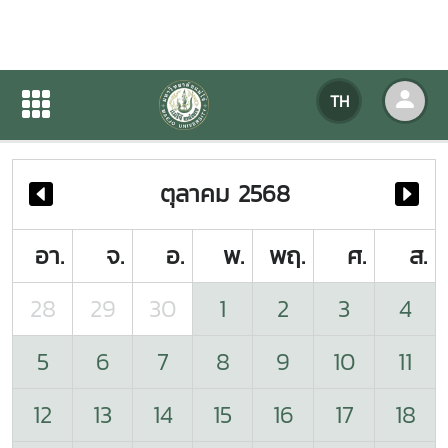
ปฏิทินกิจกรรมของหน่วยงาน
TH
หน้าแรก
ปฏิทินกิจกรรมของหน่วยงาน
ตุลาคม 2568
อา.
จ.
อ.
พ.
พฤ.
ศ.
ส.
28
29
30
1
2
3
4
5
6
7
8
9
10
11
12
13
14
15
16
17
18