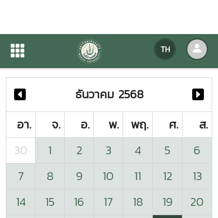
ปฏิทินกิจกรรมของหน่วยงาน
TH
หน้าแรก
ปฏิทินกิจกรรมของหน่วยงาน
ธันวาคม 2568
อา.
จ.
อ.
พ.
พฤ.
ศ.
ส.
30
1
2
3
4
5
6
7
8
9
10
11
12
13
14
15
16
17
18
19
20