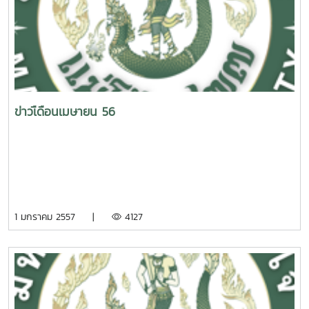
รัฐมนตรี และรัฐมนตรีว่าการกระทรวงพลังงาน เป็นประธานการ
ประชุม ได้เห็นชอบกรอบแผนพลังงานชาติ (National Energy
Plan) ที่มีเป้าหมายมุ่งสู่พลังงานสะอาด ลดการปล่อยก๊าซ
คาร์บอนไดออกไซด์ภายในปี 2580 มีทิศทางนโยบาย (Policy
Direction) 5 ด้าน ได้แก่ 1.ลดการปล่อยก๊าซเรือนกระจกในภาค
พลังงาน 2.ลงทุนพลังงานสีเขียว 3.ดำเนินนโยบาย 4D1E เพิ่ม
ความสามารถในการแข่งขันภาคพลังงาน 4.เพิ่มสัดส่วนการใช้
ข่าวเืดือนเมษายน 56
พลังงานทดแทน 5.การพัฒนาโครงสร้างพื้นฐานรองรับการ
เปลี่ยนผ่านด้านเทคโนโลยี ครอบคลุมการขับเคลื่อนพลังงานทั้ง
ด้านไฟฟ้า ก๊าซธรรมชาติ น้ำมันเชื้อเพลิง พลังงานทดแทน และ
อนุรักษ์พลังงาน ซึ่งการดำเนินการทั้งหมดได้รับการสนับสนุน
ด้านข้อมูลจากศูนย์สารสนเทศพลังงานแห่งชาติ (National
Energy Information Center: NEIC) ทั้งข้อมูลเชิงนโยบาย และ
1 มกราคม 2557 |
4127
การพัฒนาศักยภาพบุคลากรด้านพลังงาน (Capacity
Building) เพื่อรองรับการเปลี่ยนแปลงทางเทคโนโลยีที่เกิดขึ้นใน
อนาคต #กบง #กรอบแผนพลังงานชาติ
#NationalEnergyPlan #มีพลังงานมีความสุข #กระทรวง
พลังงาน #MinistryofEnergy #MoEN ดูน้อยลง