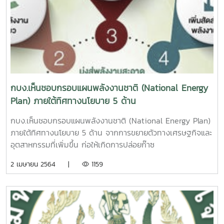
กบง.เห็นชอบกรอบแผนพลังงานชาติ (National Energy
Plan) ภายใต้ทิศทางนโยบาย 5 ด้าน
กบง.เห็นชอบกรอบแผนพลังงานชาติ (National Energy Plan)
ภายใต้ทิศทางนโยบาย 5 ด้าน จากการขยายตัวทางเศรษฐกิจและ
อุตสาหกรรมที่เพิ่มขึ้น ก่อให้เกิดการปล่อยก๊าซ
คาร์บอนไดออกไซด์ในระดับสูงขึ้น ส่งผลให้เกิดภาวะเรือนกระจก
2 เมษายน 2564 |
1159
อุณหภูมิโลกได้สูงขึ้น ประเทศไทยจึงได้วางเป้าหมายลดการปล่อย
ก๊าซคาร์บอนไดออกไซด์ โดย กระทรวงพลังงาน ได้กำหนดเป้า
หมายมุ่งสู่พลังงานสะอาด และลดการปล่อยก๊าซ
คาร์บอนไดออกไซด์ภายในปี 2580 ซึ่งที่ประชุม กบง. เมื่อวันที่
26 มีนาคม 2564 ที่มีนายสุพัฒนพงษ์ พันธ์มีเชาว์ รองนายก