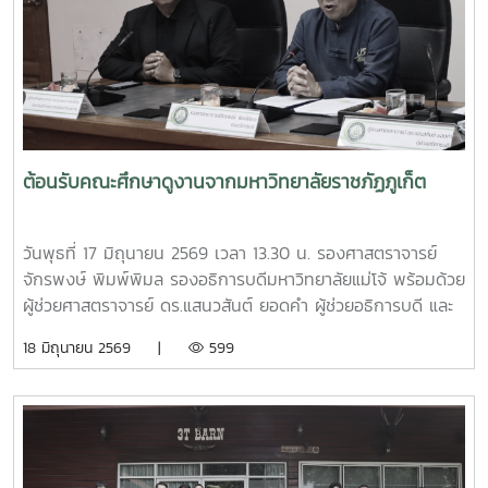
เรียนรู้และฝึกปฏิบัติ ทั้งนี้ กิจกรรมดังกล่าวจัดขึ้นภายใต้
โครงการส่งเสริมการจัดการขยะอย่างถูกวิธีและถูกสุขลักษณะ
ของชุมชนบ้านโปง ประจำปี 2569 โดยบูรณาการให้ความรู้ร่วม
กับเทศบาลตำบลป่าไผ่ และนางนิตยา วิริยา แม่หลวงบ้านหม้อ หมู๋
12 ตำบลป่าไผ่ ร่วมถ่ายทอดองค์ความรู้ด้านการคัดแยกขยะ การ
จัดการขยะอินทรีย์ กองทุนออมบุญขยะบ้านหม้อ และการใช้
ประโยชน์จากวัสดุเหลือใช้ เพื่อส่งเสริมให้ประชาชนสามารถนำ
ต้อนรับคณะศึกษาดูงานจากมหาวิทยาลัยราชภัฏภูเก็ต
ความรู้ไปประยุกต์ใช้ในครัวเรือน ลดปริมาณขยะที่ต้องนำไปกำจัด
และสร้างการมีส่วนร่วมในการดูแลรักษาสิ่งแวดล้อมของชุมชน
อย่างยั่งยืน กิจกรรมครั้งนี้จัดขึ้น ณ ศาลาอเนกประสงค์ หมู่ที่ 6
วันพุธที่ 17 มิถุนายน 2569 เวลา 13.30 น. รองศาสตราจารย์
ตำบลป่าไผ่ อำเภอสันทราย จังหวัดเชียงใหม่ ได้รับความสนใจ
จักรพงษ์ พิมพ์พิมล รองอธิการบดีมหาวิทยาลัยแม่โจ้ พร้อมด้วย
จากประชาชน ผู้นำชุมชน และสถานศึกษาในพื้นที่เข้าร่วมกิจกรรม
ผู้ช่วยศาสตราจารย์ ดร.แสนวสันต์ ยอดคำ ผู้ช่วยอธิการบดี และ
อย่างพร้อมเพรียง สะท้อนถึงความร่วมมือของทุกภาคส่วนในการ
นายไพศาล สงวน รักษาการแทนผู้อำนวยการกองกายภาพและสิ่ง
18 มิถุนายน 2569 |
599
ขับเคลื่อนการจัดการขยะตั้งแต่ต้นทาง เพื่อมุ่งสู่ชุมชนที่สะอาด
แวดล้อม นำทีมหัวหน้างานในสังกัดร่วมให้การต้อนรับ ผู้ช่วย
น่าอยู่ และเป็นมิตรต่อสิ่งแวดล้อมอย่างยั่งยืน
ศาสตราจารย์ ดร.รังสรรค์ พลสมัคร ประธานสภาคณาจารย์และ
ข้าราชการ พร้อมคณะศึกษาดูงานจากสภาคณาจารย์และ
ข้าราชการ มหาวิทยาลัยราชภัฏภูเก็ต ในการนี้ ทั้งสอง
มหาวิทยาลัยได้ร่วมแลกเปลี่ยนประสบการณ์ด้านการจัดสวัสดิการ