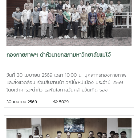
บุคลากร ตลอดจนแนวทางการพัฒนาและประยุกต์ใช้ให้เหมาะสม
กับบริบทของแต่ละสถาบัน โดยมีนายสุชาติ จันทร์แก้ว รักษาการ
ในตำแหน่งหัวหน้างานสวัสดิการ กองบริหารทรัพยากรบุคคล
เป็นผู้ให้ข้อมูลเกี่ยวกับการจัดสวัสดิการบุคลากรของมหาวิทยาลัย
แม่โจ้ นอกจากนี้ ผู้ช่วยศาสตราจารย์ ดร.มุจลินทร์ ผลจันทร์ ได้
บรรยายและให้ข้อมูลเกี่ยวกับการดำเนินงานด้านมหาวิทยาลัยสี
เขียว (Green University) ของมหาวิทยาลัยแม่โจ้ ณ ห้อง
ประชุมรวงผึ้ง ชั้น 5 อาคารสำนักงานมหาวิทยาลัย ภายหลังการ
กองกายภาพฯ ดำหัวนายกสภามหาวิทยาลัยแม่โจ้
ประชุม คณะศึกษาดูงานได้เยี่ยมชมบรรยากาศและพื้นที่โดยรอบ
มหาวิทยาลัย เพื่อศึกษาการบริหารจัดการและแนวปฏิบัติด้านสิ่ง
แวดล้อมของมหาวิทยาลัยแม่โจ้
วันที่ 30 เมษายน 2569 เวลา 10.00 น. บุคลากรกองกายภาพ
และสิ่งแวดล้อม ร่วมสืบสานป๋าเวณีปี๋ใหม่เมือง ประจำปี 2569
โดยเข้าคารวะดำหัว และในโอกาสวันคล้ายวันเกิด รอง
ศาสตราจารย์ ดร.เทพ พงษ์พานิช นายกสภามหาวิทยาลัยแม่โจ้
30 เมษายน 2569 |
5029
ณ บ้านเอื้องไพลิน