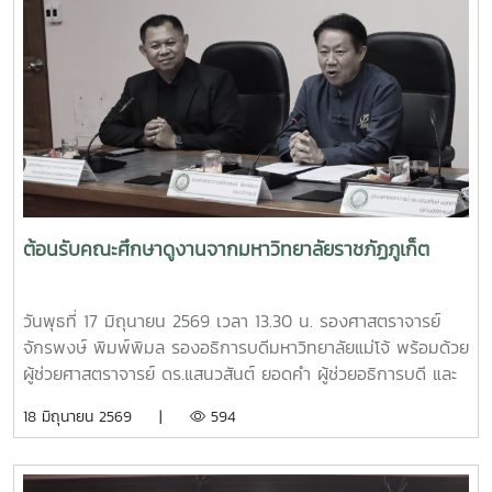
และสิ่งแวดล้อม ได้ร่วมสาธิตการทำปุ๋ยหมักใบไม้ในวงตาข่าย เพื่อ
เป็นแนวทางในการจัดการเศษวัสดุอินทรีย์ภายในครัวเรือนและ
ชุมชน โดยมีประชาชนชุมชนบ้านโปง และโรงเรียนในพื้นที่เข้าร่วม
เรียนรู้และฝึกปฏิบัติ ทั้งนี้ กิจกรรมดังกล่าวจัดขึ้นภายใต้
โครงการส่งเสริมการจัดการขยะอย่างถูกวิธีและถูกสุขลักษณะ
ของชุมชนบ้านโปง ประจำปี 2569 โดยบูรณาการให้ความรู้ร่วม
กับเทศบาลตำบลป่าไผ่ และนางนิตยา วิริยา แม่หลวงบ้านหม้อ หมู๋
12 ตำบลป่าไผ่ ร่วมถ่ายทอดองค์ความรู้ด้านการคัดแยกขยะ การ
จัดการขยะอินทรีย์ กองทุนออมบุญขยะบ้านหม้อ และการใช้
ประโยชน์จากวัสดุเหลือใช้ เพื่อส่งเสริมให้ประชาชนสามารถนำ
ต้อนรับคณะศึกษาดูงานจากมหาวิทยาลัยราชภัฏภูเก็ต
ความรู้ไปประยุกต์ใช้ในครัวเรือน ลดปริมาณขยะที่ต้องนำไปกำจัด
และสร้างการมีส่วนร่วมในการดูแลรักษาสิ่งแวดล้อมของชุมชน
อย่างยั่งยืน กิจกรรมครั้งนี้จัดขึ้น ณ ศาลาอเนกประสงค์ หมู่ที่ 6
วันพุธที่ 17 มิถุนายน 2569 เวลา 13.30 น. รองศาสตราจารย์
ตำบลป่าไผ่ อำเภอสันทราย จังหวัดเชียงใหม่ ได้รับความสนใจ
จักรพงษ์ พิมพ์พิมล รองอธิการบดีมหาวิทยาลัยแม่โจ้ พร้อมด้วย
จากประชาชน ผู้นำชุมชน และสถานศึกษาในพื้นที่เข้าร่วมกิจกรรม
ผู้ช่วยศาสตราจารย์ ดร.แสนวสันต์ ยอดคำ ผู้ช่วยอธิการบดี และ
อย่างพร้อมเพรียง สะท้อนถึงความร่วมมือของทุกภาคส่วนในการ
นายไพศาล สงวน รักษาการแทนผู้อำนวยการกองกายภาพและสิ่ง
18 มิถุนายน 2569 |
594
ขับเคลื่อนการจัดการขยะตั้งแต่ต้นทาง เพื่อมุ่งสู่ชุมชนที่สะอาด
แวดล้อม นำทีมหัวหน้างานในสังกัดร่วมให้การต้อนรับ ผู้ช่วย
น่าอยู่ และเป็นมิตรต่อสิ่งแวดล้อมอย่างยั่งยืน
ศาสตราจารย์ ดร.รังสรรค์ พลสมัคร ประธานสภาคณาจารย์และ
ข้าราชการ พร้อมคณะศึกษาดูงานจากสภาคณาจารย์และ