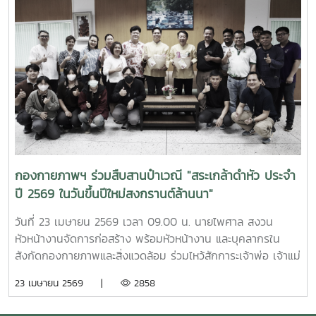
กองกายภาพฯ ร่วมสืบสานป๋าเวณี "สระเกล้าดำหัว ประจำ
ปี 2569 ในวันขึ้นปีใหม่สงกรานต์ล้านนา"
วันที่ 23 เมษายน 2569 เวลา 09.00 น. นายไพศาล สงวน
หัวหน้างานจัดการก่อสร้าง พร้อมหัวหน้างาน และบุคลากรใน
สังกัดกองกายภาพและสิ่งแวดล้อม ร่วมไหว้สักการะเจ้าพ่อ เจ้าแม่
แม่โจ้ ให้พบเจอแต่ความเจริญรุ่งเรืองก้าวหน้า พร้อมกันนี้ เวลา
23 เมษายน 2569 |
2858
15.30 น. ณ อาคารสำนักงานมหาวิทยาลัย ได้ร่วมพิธีดำหัวรอง
ศาสตราจารย์จักรพงษ์ พิมพ์พิมล รองอธิการบดี และผู้ช่วย