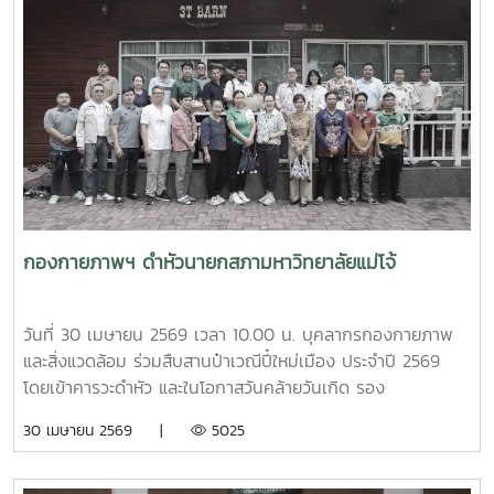
ข้าราชการ มหาวิทยาลัยราชภัฏภูเก็ต ในการนี้ ทั้งสอง
มหาวิทยาลัยได้ร่วมแลกเปลี่ยนประสบการณ์ด้านการจัดสวัสดิการ
บุคลากร ตลอดจนแนวทางการพัฒนาและประยุกต์ใช้ให้เหมาะสม
กับบริบทของแต่ละสถาบัน โดยมีนายสุชาติ จันทร์แก้ว รักษาการ
ในตำแหน่งหัวหน้างานสวัสดิการ กองบริหารทรัพยากรบุคคล
เป็นผู้ให้ข้อมูลเกี่ยวกับการจัดสวัสดิการบุคลากรของมหาวิทยาลัย
แม่โจ้ นอกจากนี้ ผู้ช่วยศาสตราจารย์ ดร.มุจลินทร์ ผลจันทร์ ได้
บรรยายและให้ข้อมูลเกี่ยวกับการดำเนินงานด้านมหาวิทยาลัยสี
เขียว (Green University) ของมหาวิทยาลัยแม่โจ้ ณ ห้อง
ประชุมรวงผึ้ง ชั้น 5 อาคารสำนักงานมหาวิทยาลัย ภายหลังการ
กองกายภาพฯ ดำหัวนายกสภามหาวิทยาลัยแม่โจ้
ประชุม คณะศึกษาดูงานได้เยี่ยมชมบรรยากาศและพื้นที่โดยรอบ
มหาวิทยาลัย เพื่อศึกษาการบริหารจัดการและแนวปฏิบัติด้านสิ่ง
แวดล้อมของมหาวิทยาลัยแม่โจ้
วันที่ 30 เมษายน 2569 เวลา 10.00 น. บุคลากรกองกายภาพ
และสิ่งแวดล้อม ร่วมสืบสานป๋าเวณีปี๋ใหม่เมือง ประจำปี 2569
โดยเข้าคารวะดำหัว และในโอกาสวันคล้ายวันเกิด รอง
ศาสตราจารย์ ดร.เทพ พงษ์พานิช นายกสภามหาวิทยาลัยแม่โจ้
30 เมษายน 2569 |
5025
ณ บ้านเอื้องไพลิน