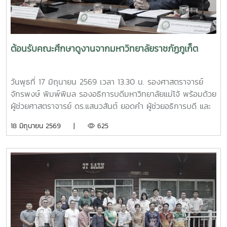
กับเทศบาลตำบลป่าไผ่ และนางนิตยา วิริยา แม่หลวงบ้านหม้อ หมู๋
12 ตำบลป่าไผ่ ร่วมถ่ายทอดองค์ความรู้ด้านการคัดแยกขยะ การ
จัดการขยะอินทรีย์ กองทุนออมบุญขยะบ้านหม้อ และการใช้
ประโยชน์จากวัสดุเหลือใช้ เพื่อส่งเสริมให้ประชาชนสามารถนำ
ต้อนรับคณะศึกษาดูงานจากมหาวิทยาลัยราชภัฏภูเก็ต
ความรู้ไปประยุกต์ใช้ในครัวเรือน ลดปริมาณขยะที่ต้องนำไปกำจัด
และสร้างการมีส่วนร่วมในการดูแลรักษาสิ่งแวดล้อมของชุมชน
อย่างยั่งยืน กิจกรรมครั้งนี้จัดขึ้น ณ ศาลาอเนกประสงค์ หมู่ที่ 6
วันพุธที่ 17 มิถุนายน 2569 เวลา 13.30 น. รองศาสตราจารย์
ตำบลป่าไผ่ อำเภอสันทราย จังหวัดเชียงใหม่ ได้รับความสนใจ
จักรพงษ์ พิมพ์พิมล รองอธิการบดีมหาวิทยาลัยแม่โจ้ พร้อมด้วย
จากประชาชน ผู้นำชุมชน และสถานศึกษาในพื้นที่เข้าร่วมกิจกรรม
ผู้ช่วยศาสตราจารย์ ดร.แสนวสันต์ ยอดคำ ผู้ช่วยอธิการบดี และ
อย่างพร้อมเพรียง สะท้อนถึงความร่วมมือของทุกภาคส่วนในการ
นายไพศาล สงวน รักษาการแทนผู้อำนวยการกองกายภาพและสิ่ง
18 มิถุนายน 2569 |
625
ขับเคลื่อนการจัดการขยะตั้งแต่ต้นทาง เพื่อมุ่งสู่ชุมชนที่สะอาด
แวดล้อม นำทีมหัวหน้างานในสังกัดร่วมให้การต้อนรับ ผู้ช่วย
น่าอยู่ และเป็นมิตรต่อสิ่งแวดล้อมอย่างยั่งยืน
ศาสตราจารย์ ดร.รังสรรค์ พลสมัคร ประธานสภาคณาจารย์และ
ข้าราชการ พร้อมคณะศึกษาดูงานจากสภาคณาจารย์และ
ข้าราชการ มหาวิทยาลัยราชภัฏภูเก็ต ในการนี้ ทั้งสอง
มหาวิทยาลัยได้ร่วมแลกเปลี่ยนประสบการณ์ด้านการจัดสวัสดิการ
บุคลากร ตลอดจนแนวทางการพัฒนาและประยุกต์ใช้ให้เหมาะสม
กับบริบทของแต่ละสถาบัน โดยมีนายสุชาติ จันทร์แก้ว รักษาการ
ในตำแหน่งหัวหน้างานสวัสดิการ กองบริหารทรัพยากรบุคคล