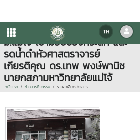
กองกายภาพและสิ่งแวดล้อม
TH
ม.แม่โจ้ เข้ามอบของที่ระลึก และ
รดน้ำดำหัวศาสตราจารย์
เกียรติคุณ ดร.เทพ พงษ์พานิช
นายกสภามหาวิทยาลัยแม่โจ้
หน้าแรก
ข่าวสารกิจกรรม
รายละเอียดข่าวสาร