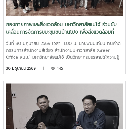
กองกายภาพและสิ่งแวดล้อม มหาวิทยาลัยแม่โจ้ ร่วมขับ
เคลื่อนการจัดการขยะชุมชนบ้านโปง เพื่อสิ่งแวดล้อมที่
ยั่งยืน
วันที่ 30 มิถุนายน 2569 เวลา 11.00 น. นายพนมเทียน ทนคำดี
กรรมการสำนักงานสีเขียว สำนักงานมหาวิทยาลัย (Green
Office สนม.) มหาวิทยาลัยแม่โจ้ เป็นวิทยากรบรรยายให้ความรู้
และแลกเปลี่ยนประสบการณ์ด้านการจัดการขยะในครัวเรือน โดย
30 มิถุนายน 2569 |
445
ถ่ายทอดแนวทางการเปลี่ยนเศษอาหารและขยะอินทรีย์ให้เป็นปุ๋ย
อินทรีย์ และสารอาหารบำรุงดิน เพื่อลดปริมาณขยะตั้งแต่ต้นทาง
โอกาสนี้ ทีมงานจากงานสิ่งแวดล้อมและภัยพิบัติ กองกายภาพ
และสิ่งแวดล้อม ได้ร่วมสาธิตการทำปุ๋ยหมักใบไม้ในวงตาข่าย เพื่อ
เป็นแนวทางในการจัดการเศษวัสดุอินทรีย์ภายในครัวเรือนและ
ชุมชน โดยมีประชาชนชุมชนบ้านโปง และโรงเรียนในพื้นที่เข้าร่วม
เรียนรู้และฝึกปฏิบัติ ทั้งนี้ กิจกรรมดังกล่าวจัดขึ้นภายใต้
โครงการส่งเสริมการจัดการขยะอย่างถูกวิธีและถูกสุขลักษณะ
ของชุมชนบ้านโปง ประจำปี 2569 โดยบูรณาการให้ความรู้ร่วม