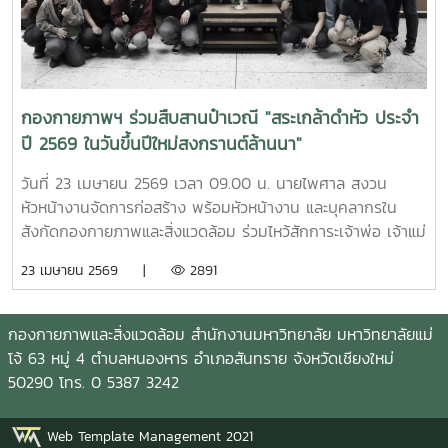
กองกายภาพฯ ร่วมสืบสานป๋าเวณี "สระเกล้าดำหัว ประจำ
ปี 2569 ในวันขึ้นปีใหม่สงกรานต์ล้านนา"
วันที่ 23 เมษายน 2569 เวลา 09.00 น. นายไพศาล สงวน
หัวหน้างานจัดการก่อสร้าง พร้อมหัวหน้างาน และบุคลากรใน
สังกัดกองกายภาพและสิ่งแวดล้อม ร่วมไหว้สักการะเจ้าพ่อ เจ้าแม่
แม่โจ้ ให้พบเจอแต่ความเจริญรุ่งเรืองก้าวหน้า พร้อมกันนี้ เวลา
23 เมษายน 2569 |
2891
15.30 น. ณ อาคารสำนักงานมหาวิทยาลัย ได้ร่วมพิธีดำหัวรอง
ศาสตราจารย์จักรพงษ์ พิมพ์พิมล รองอธิการบดี และผู้ช่วย
ศาสตราจารย์ ดร. แสนวสันต์ ยอดคำ ผู้ช่วยอธิการบดี
กองกายภาพและสิ่งแวดล้อม สำนักงานมหาวิทยาลัย มหาวิทยาลัยแม่
มหาวิทยาลัยแม่โจ้ เพื่อแสดงความเคารพ ขอสุมาคารวะ และขอ
โจ้ 63 หมู่ 4 ตำบลหนองหาร อำเภอสันทราย จังหวัดเชียงใหม่
พรเพื่อความเป็นสิริมงคล เนื่องในวันขึ้นปีใหม่ตามประเพณี
50290 โทร. 0 5387 3242
สงกรานต์ของชาวล้านนาประจำปี 2569 ซึ่งถือเป็นธรรมเนียม
ปฏิบัติที่สืบต่อกันมาเป็นประจำทุกปี
Web Template Management 2021