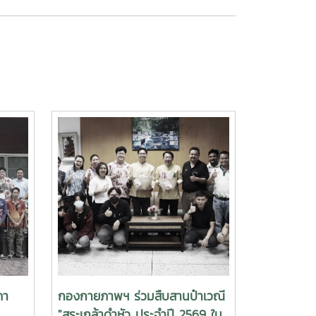
ภา
กองกายภาพฯ ร่วมสืบสานป๋าเวณี
"สระเกล้าดำหัว ประจำปี 2569 ใน