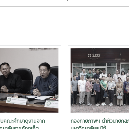
รับคณะศึกษาดูงานจาก
กองกายภาพฯ ดำหัวนายกส
ทยาลัยราชภัฏภูเก็ต
มหาวิทยาลัยแม่โจ้