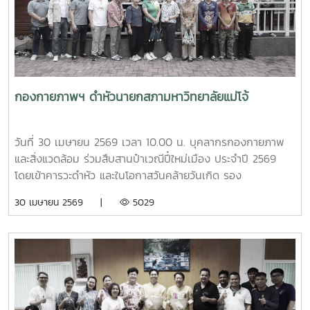
ในตำแหน่งหัวหน้างานสวัสดิการ กองบริหารทรัพยากรบุคคล
เป็นผู้ให้ข้อมูลเกี่ยวกับการจัดสวัสดิการบุคลากรของมหาวิทยาลัย
แม่โจ้ นอกจากนี้ ผู้ช่วยศาสตราจารย์ ดร.มุจลินทร์ ผลจันทร์ ได้
บรรยายและให้ข้อมูลเกี่ยวกับการดำเนินงานด้านมหาวิทยาลัยสี
เขียว (Green University) ของมหาวิทยาลัยแม่โจ้ ณ ห้อง
ประชุมรวงผึ้ง ชั้น 5 อาคารสำนักงานมหาวิทยาลัย ภายหลังการ
กองกายภาพฯ ดำหัวนายกสภามหาวิทยาลัยแม่โจ้
ประชุม คณะศึกษาดูงานได้เยี่ยมชมบรรยากาศและพื้นที่โดยรอบ
มหาวิทยาลัย เพื่อศึกษาการบริหารจัดการและแนวปฏิบัติด้านสิ่ง
แวดล้อมของมหาวิทยาลัยแม่โจ้
วันที่ 30 เมษายน 2569 เวลา 10.00 น. บุคลากรกองกายภาพ
และสิ่งแวดล้อม ร่วมสืบสานป๋าเวณีปี๋ใหม่เมือง ประจำปี 2569
โดยเข้าคารวะดำหัว และในโอกาสวันคล้ายวันเกิด รอง
ศาสตราจารย์ ดร.เทพ พงษ์พานิช นายกสภามหาวิทยาลัยแม่โจ้
30 เมษายน 2569 |
5029
ณ บ้านเอื้องไพลิน