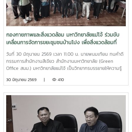
กองกายภาพและสิ่งแวดล้อม มหาวิทยาลัยแม่โจ้ ร่วมขับ
เคลื่อนการจัดการขยะชุมชนบ้านโปง เพื่อสิ่งแวดล้อมที่
ยั่งยืน
วันที่ 30 มิถุนายน 2569 เวลา 11.00 น. นายพนมเทียน ทนคำดี
กรรมการสำนักงานสีเขียว สำนักงานมหาวิทยาลัย (Green
Office สนม.) มหาวิทยาลัยแม่โจ้ เป็นวิทยากรบรรยายให้ความรู้
และแลกเปลี่ยนประสบการณ์ด้านการจัดการขยะในครัวเรือน โดย
30 มิถุนายน 2569 |
410
ถ่ายทอดแนวทางการเปลี่ยนเศษอาหารและขยะอินทรีย์ให้เป็นปุ๋ย
อินทรีย์ และสารอาหารบำรุงดิน เพื่อลดปริมาณขยะตั้งแต่ต้นทาง
โอกาสนี้ ทีมงานจากงานสิ่งแวดล้อมและภัยพิบัติ กองกายภาพ
และสิ่งแวดล้อม ได้ร่วมสาธิตการทำปุ๋ยหมักใบไม้ในวงตาข่าย เพื่อ
เป็นแนวทางในการจัดการเศษวัสดุอินทรีย์ภายในครัวเรือนและ
ชุมชน โดยมีประชาชนชุมชนบ้านโปง และโรงเรียนในพื้นที่เข้าร่วม
เรียนรู้และฝึกปฏิบัติ ทั้งนี้ กิจกรรมดังกล่าวจัดขึ้นภายใต้
โครงการส่งเสริมการจัดการขยะอย่างถูกวิธีและถูกสุขลักษณะ