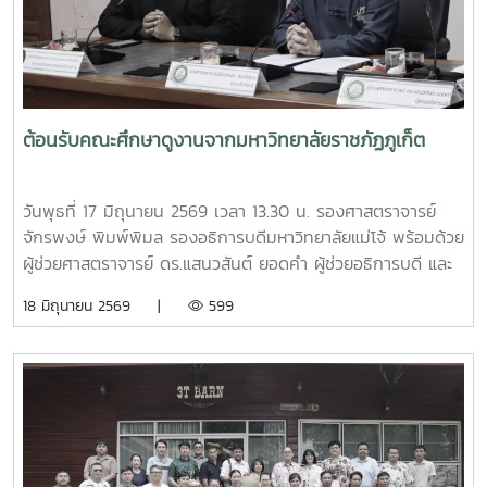
ของชุมชนบ้านโปง ประจำปี 2569 โดยบูรณาการให้ความรู้ร่วม
กับเทศบาลตำบลป่าไผ่ และนางนิตยา วิริยา แม่หลวงบ้านหม้อ หมู๋
12 ตำบลป่าไผ่ ร่วมถ่ายทอดองค์ความรู้ด้านการคัดแยกขยะ การ
จัดการขยะอินทรีย์ กองทุนออมบุญขยะบ้านหม้อ และการใช้
ประโยชน์จากวัสดุเหลือใช้ เพื่อส่งเสริมให้ประชาชนสามารถนำ
ต้อนรับคณะศึกษาดูงานจากมหาวิทยาลัยราชภัฏภูเก็ต
ความรู้ไปประยุกต์ใช้ในครัวเรือน ลดปริมาณขยะที่ต้องนำไปกำจัด
และสร้างการมีส่วนร่วมในการดูแลรักษาสิ่งแวดล้อมของชุมชน
อย่างยั่งยืน กิจกรรมครั้งนี้จัดขึ้น ณ ศาลาอเนกประสงค์ หมู่ที่ 6
วันพุธที่ 17 มิถุนายน 2569 เวลา 13.30 น. รองศาสตราจารย์
ตำบลป่าไผ่ อำเภอสันทราย จังหวัดเชียงใหม่ ได้รับความสนใจ
จักรพงษ์ พิมพ์พิมล รองอธิการบดีมหาวิทยาลัยแม่โจ้ พร้อมด้วย
จากประชาชน ผู้นำชุมชน และสถานศึกษาในพื้นที่เข้าร่วมกิจกรรม
ผู้ช่วยศาสตราจารย์ ดร.แสนวสันต์ ยอดคำ ผู้ช่วยอธิการบดี และ
อย่างพร้อมเพรียง สะท้อนถึงความร่วมมือของทุกภาคส่วนในการ
นายไพศาล สงวน รักษาการแทนผู้อำนวยการกองกายภาพและสิ่ง
18 มิถุนายน 2569 |
599
ขับเคลื่อนการจัดการขยะตั้งแต่ต้นทาง เพื่อมุ่งสู่ชุมชนที่สะอาด
แวดล้อม นำทีมหัวหน้างานในสังกัดร่วมให้การต้อนรับ ผู้ช่วย
น่าอยู่ และเป็นมิตรต่อสิ่งแวดล้อมอย่างยั่งยืน
ศาสตราจารย์ ดร.รังสรรค์ พลสมัคร ประธานสภาคณาจารย์และ
ข้าราชการ พร้อมคณะศึกษาดูงานจากสภาคณาจารย์และ
ข้าราชการ มหาวิทยาลัยราชภัฏภูเก็ต ในการนี้ ทั้งสอง
มหาวิทยาลัยได้ร่วมแลกเปลี่ยนประสบการณ์ด้านการจัดสวัสดิการ
บุคลากร ตลอดจนแนวทางการพัฒนาและประยุกต์ใช้ให้เหมาะสม
กับบริบทของแต่ละสถาบัน โดยมีนายสุชาติ จันทร์แก้ว รักษาการ