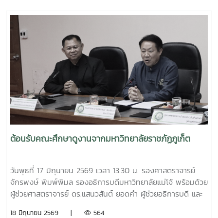
อินทรีย์ และสารอาหารบำรุงดิน เพื่อลดปริมาณขยะตั้งแต่ต้นทาง
โอกาสนี้ ทีมงานจากงานสิ่งแวดล้อมและภัยพิบัติ กองกายภาพ
และสิ่งแวดล้อม ได้ร่วมสาธิตการทำปุ๋ยหมักใบไม้ในวงตาข่าย เพื่อ
เป็นแนวทางในการจัดการเศษวัสดุอินทรีย์ภายในครัวเรือนและ
ชุมชน โดยมีประชาชนชุมชนบ้านโปง และโรงเรียนในพื้นที่เข้าร่วม
เรียนรู้และฝึกปฏิบัติ ทั้งนี้ กิจกรรมดังกล่าวจัดขึ้นภายใต้
โครงการส่งเสริมการจัดการขยะอย่างถูกวิธีและถูกสุขลักษณะ
ของชุมชนบ้านโปง ประจำปี 2569 โดยบูรณาการให้ความรู้ร่วม
กับเทศบาลตำบลป่าไผ่ และนางนิตยา วิริยา แม่หลวงบ้านหม้อ หมู๋
12 ตำบลป่าไผ่ ร่วมถ่ายทอดองค์ความรู้ด้านการคัดแยกขยะ การ
จัดการขยะอินทรีย์ กองทุนออมบุญขยะบ้านหม้อ และการใช้
ประโยชน์จากวัสดุเหลือใช้ เพื่อส่งเสริมให้ประชาชนสามารถนำ
ต้อนรับคณะศึกษาดูงานจากมหาวิทยาลัยราชภัฏภูเก็ต
ความรู้ไปประยุกต์ใช้ในครัวเรือน ลดปริมาณขยะที่ต้องนำไปกำจัด
และสร้างการมีส่วนร่วมในการดูแลรักษาสิ่งแวดล้อมของชุมชน
อย่างยั่งยืน กิจกรรมครั้งนี้จัดขึ้น ณ ศาลาอเนกประสงค์ หมู่ที่ 6
วันพุธที่ 17 มิถุนายน 2569 เวลา 13.30 น. รองศาสตราจารย์
ตำบลป่าไผ่ อำเภอสันทราย จังหวัดเชียงใหม่ ได้รับความสนใจ
จักรพงษ์ พิมพ์พิมล รองอธิการบดีมหาวิทยาลัยแม่โจ้ พร้อมด้วย
จากประชาชน ผู้นำชุมชน และสถานศึกษาในพื้นที่เข้าร่วมกิจกรรม
ผู้ช่วยศาสตราจารย์ ดร.แสนวสันต์ ยอดคำ ผู้ช่วยอธิการบดี และ
อย่างพร้อมเพรียง สะท้อนถึงความร่วมมือของทุกภาคส่วนในการ
นายไพศาล สงวน รักษาการแทนผู้อำนวยการกองกายภาพและสิ่ง
18 มิถุนายน 2569 |
564
ขับเคลื่อนการจัดการขยะตั้งแต่ต้นทาง เพื่อมุ่งสู่ชุมชนที่สะอาด
แวดล้อม นำทีมหัวหน้างานในสังกัดร่วมให้การต้อนรับ ผู้ช่วย