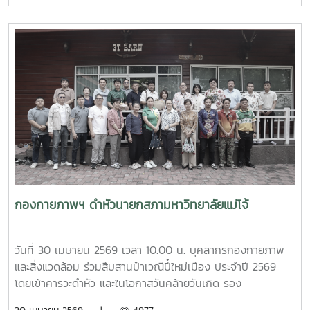
น่าอยู่ และเป็นมิตรต่อสิ่งแวดล้อมอย่างยั่งยืน
ศาสตราจารย์ ดร.รังสรรค์ พลสมัคร ประธานสภาคณาจารย์และ
ข้าราชการ พร้อมคณะศึกษาดูงานจากสภาคณาจารย์และ
ข้าราชการ มหาวิทยาลัยราชภัฏภูเก็ต ในการนี้ ทั้งสอง
มหาวิทยาลัยได้ร่วมแลกเปลี่ยนประสบการณ์ด้านการจัดสวัสดิการ
บุคลากร ตลอดจนแนวทางการพัฒนาและประยุกต์ใช้ให้เหมาะสม
กับบริบทของแต่ละสถาบัน โดยมีนายสุชาติ จันทร์แก้ว รักษาการ
ในตำแหน่งหัวหน้างานสวัสดิการ กองบริหารทรัพยากรบุคคล
เป็นผู้ให้ข้อมูลเกี่ยวกับการจัดสวัสดิการบุคลากรของมหาวิทยาลัย
แม่โจ้ นอกจากนี้ ผู้ช่วยศาสตราจารย์ ดร.มุจลินทร์ ผลจันทร์ ได้
บรรยายและให้ข้อมูลเกี่ยวกับการดำเนินงานด้านมหาวิทยาลัยสี
เขียว (Green University) ของมหาวิทยาลัยแม่โจ้ ณ ห้อง
ประชุมรวงผึ้ง ชั้น 5 อาคารสำนักงานมหาวิทยาลัย ภายหลังการ
กองกายภาพฯ ดำหัวนายกสภามหาวิทยาลัยแม่โจ้
ประชุม คณะศึกษาดูงานได้เยี่ยมชมบรรยากาศและพื้นที่โดยรอบ
มหาวิทยาลัย เพื่อศึกษาการบริหารจัดการและแนวปฏิบัติด้านสิ่ง
แวดล้อมของมหาวิทยาลัยแม่โจ้
วันที่ 30 เมษายน 2569 เวลา 10.00 น. บุคลากรกองกายภาพ
และสิ่งแวดล้อม ร่วมสืบสานป๋าเวณีปี๋ใหม่เมือง ประจำปี 2569
โดยเข้าคารวะดำหัว และในโอกาสวันคล้ายวันเกิด รอง
ศาสตราจารย์ ดร.เทพ พงษ์พานิช นายกสภามหาวิทยาลัยแม่โจ้