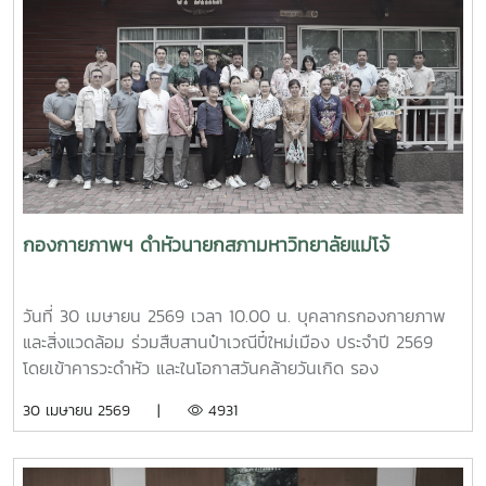
ข้าราชการ มหาวิทยาลัยราชภัฏภูเก็ต ในการนี้ ทั้งสอง
มหาวิทยาลัยได้ร่วมแลกเปลี่ยนประสบการณ์ด้านการจัดสวัสดิการ
บุคลากร ตลอดจนแนวทางการพัฒนาและประยุกต์ใช้ให้เหมาะสม
กับบริบทของแต่ละสถาบัน โดยมีนายสุชาติ จันทร์แก้ว รักษาการ
ในตำแหน่งหัวหน้างานสวัสดิการ กองบริหารทรัพยากรบุคคล
เป็นผู้ให้ข้อมูลเกี่ยวกับการจัดสวัสดิการบุคลากรของมหาวิทยาลัย
แม่โจ้ นอกจากนี้ ผู้ช่วยศาสตราจารย์ ดร.มุจลินทร์ ผลจันทร์ ได้
บรรยายและให้ข้อมูลเกี่ยวกับการดำเนินงานด้านมหาวิทยาลัยสี
เขียว (Green University) ของมหาวิทยาลัยแม่โจ้ ณ ห้อง
ประชุมรวงผึ้ง ชั้น 5 อาคารสำนักงานมหาวิทยาลัย ภายหลังการ
กองกายภาพฯ ดำหัวนายกสภามหาวิทยาลัยแม่โจ้
ประชุม คณะศึกษาดูงานได้เยี่ยมชมบรรยากาศและพื้นที่โดยรอบ
มหาวิทยาลัย เพื่อศึกษาการบริหารจัดการและแนวปฏิบัติด้านสิ่ง
แวดล้อมของมหาวิทยาลัยแม่โจ้
วันที่ 30 เมษายน 2569 เวลา 10.00 น. บุคลากรกองกายภาพ
และสิ่งแวดล้อม ร่วมสืบสานป๋าเวณีปี๋ใหม่เมือง ประจำปี 2569
โดยเข้าคารวะดำหัว และในโอกาสวันคล้ายวันเกิด รอง
ศาสตราจารย์ ดร.เทพ พงษ์พานิช นายกสภามหาวิทยาลัยแม่โจ้
30 เมษายน 2569 |
4931
ณ บ้านเอื้องไพลิน