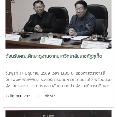
เป็นแนวทางในการจัดการเศษวัสดุอินทรีย์ภายในครัวเรือนและ
ชุมชน โดยมีประชาชนชุมชนบ้านโปง และโรงเรียนในพื้นที่เข้าร่วม
เรียนรู้และฝึกปฏิบัติ ทั้งนี้ กิจกรรมดังกล่าวจัดขึ้นภายใต้
โครงการส่งเสริมการจัดการขยะอย่างถูกวิธีและถูกสุขลักษณะ
ของชุมชนบ้านโปง ประจำปี 2569 โดยบูรณาการให้ความรู้ร่วม
กับเทศบาลตำบลป่าไผ่ และนางนิตยา วิริยา แม่หลวงบ้านหม้อ หมู๋
12 ตำบลป่าไผ่ ร่วมถ่ายทอดองค์ความรู้ด้านการคัดแยกขยะ การ
จัดการขยะอินทรีย์ กองทุนออมบุญขยะบ้านหม้อ และการใช้
ประโยชน์จากวัสดุเหลือใช้ เพื่อส่งเสริมให้ประชาชนสามารถนำ
ต้อนรับคณะศึกษาดูงานจากมหาวิทยาลัยราชภัฏภูเก็ต
ความรู้ไปประยุกต์ใช้ในครัวเรือน ลดปริมาณขยะที่ต้องนำไปกำจัด
และสร้างการมีส่วนร่วมในการดูแลรักษาสิ่งแวดล้อมของชุมชน
อย่างยั่งยืน กิจกรรมครั้งนี้จัดขึ้น ณ ศาลาอเนกประสงค์ หมู่ที่ 6
วันพุธที่ 17 มิถุนายน 2569 เวลา 13.30 น. รองศาสตราจารย์
ตำบลป่าไผ่ อำเภอสันทราย จังหวัดเชียงใหม่ ได้รับความสนใจ
จักรพงษ์ พิมพ์พิมล รองอธิการบดีมหาวิทยาลัยแม่โจ้ พร้อมด้วย
จากประชาชน ผู้นำชุมชน และสถานศึกษาในพื้นที่เข้าร่วมกิจกรรม
ผู้ช่วยศาสตราจารย์ ดร.แสนวสันต์ ยอดคำ ผู้ช่วยอธิการบดี และ
อย่างพร้อมเพรียง สะท้อนถึงความร่วมมือของทุกภาคส่วนในการ
นายไพศาล สงวน รักษาการแทนผู้อำนวยการกองกายภาพและสิ่ง
18 มิถุนายน 2569 |
517
ขับเคลื่อนการจัดการขยะตั้งแต่ต้นทาง เพื่อมุ่งสู่ชุมชนที่สะอาด
แวดล้อม นำทีมหัวหน้างานในสังกัดร่วมให้การต้อนรับ ผู้ช่วย
น่าอยู่ และเป็นมิตรต่อสิ่งแวดล้อมอย่างยั่งยืน
ศาสตราจารย์ ดร.รังสรรค์ พลสมัคร ประธานสภาคณาจารย์และ
ข้าราชการ พร้อมคณะศึกษาดูงานจากสภาคณาจารย์และ