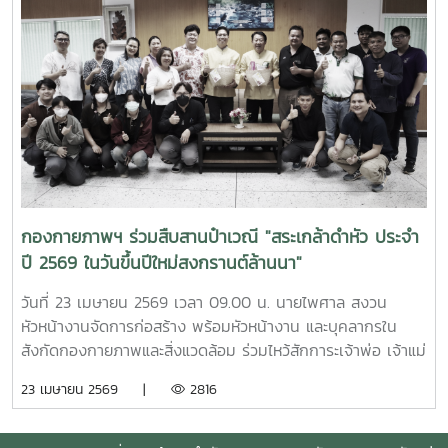
กองกายภาพฯ ร่วมสืบสานป๋าเวณี "สระเกล้าดำหัว ประจำ
ปี 2569 ในวันขึ้นปีใหม่สงกรานต์ล้านนา"
วันที่ 23 เมษายน 2569 เวลา 09.00 น. นายไพศาล สงวน
หัวหน้างานจัดการก่อสร้าง พร้อมหัวหน้างาน และบุคลากรใน
สังกัดกองกายภาพและสิ่งแวดล้อม ร่วมไหว้สักการะเจ้าพ่อ เจ้าแม่
แม่โจ้ ให้พบเจอแต่ความเจริญรุ่งเรืองก้าวหน้า พร้อมกันนี้ เวลา
23 เมษายน 2569 |
2816
15.30 น. ณ อาคารสำนักงานมหาวิทยาลัย ได้ร่วมพิธีดำหัวรอง
ศาสตราจารย์จักรพงษ์ พิมพ์พิมล รองอธิการบดี และผู้ช่วย
ศาสตราจารย์ ดร. แสนวสันต์ ยอดคำ ผู้ช่วยอธิการบดี