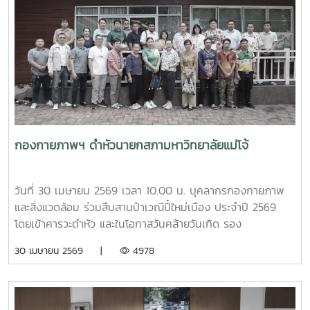
มหาวิทยาลัยได้ร่วมแลกเปลี่ยนประสบการณ์ด้านการจัดสวัสดิการ
บุคลากร ตลอดจนแนวทางการพัฒนาและประยุกต์ใช้ให้เหมาะสม
กับบริบทของแต่ละสถาบัน โดยมีนายสุชาติ จันทร์แก้ว รักษาการ
ในตำแหน่งหัวหน้างานสวัสดิการ กองบริหารทรัพยากรบุคคล
เป็นผู้ให้ข้อมูลเกี่ยวกับการจัดสวัสดิการบุคลากรของมหาวิทยาลัย
แม่โจ้ นอกจากนี้ ผู้ช่วยศาสตราจารย์ ดร.มุจลินทร์ ผลจันทร์ ได้
บรรยายและให้ข้อมูลเกี่ยวกับการดำเนินงานด้านมหาวิทยาลัยสี
เขียว (Green University) ของมหาวิทยาลัยแม่โจ้ ณ ห้อง
ประชุมรวงผึ้ง ชั้น 5 อาคารสำนักงานมหาวิทยาลัย ภายหลังการ
กองกายภาพฯ ดำหัวนายกสภามหาวิทยาลัยแม่โจ้
ประชุม คณะศึกษาดูงานได้เยี่ยมชมบรรยากาศและพื้นที่โดยรอบ
มหาวิทยาลัย เพื่อศึกษาการบริหารจัดการและแนวปฏิบัติด้านสิ่ง
แวดล้อมของมหาวิทยาลัยแม่โจ้
วันที่ 30 เมษายน 2569 เวลา 10.00 น. บุคลากรกองกายภาพ
และสิ่งแวดล้อม ร่วมสืบสานป๋าเวณีปี๋ใหม่เมือง ประจำปี 2569
โดยเข้าคารวะดำหัว และในโอกาสวันคล้ายวันเกิด รอง
ศาสตราจารย์ ดร.เทพ พงษ์พานิช นายกสภามหาวิทยาลัยแม่โจ้
30 เมษายน 2569 |
4978
ณ บ้านเอื้องไพลิน