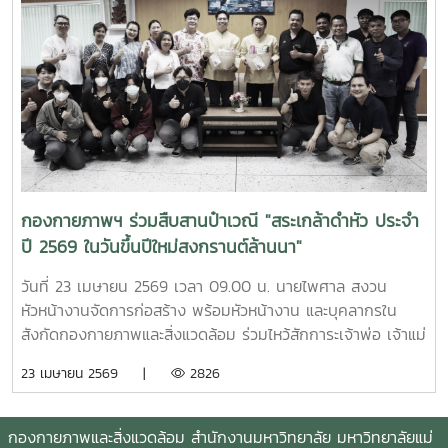
กองกายภาพฯ ร่วมสืบสานป๋าเวณี "สระเกล้าดำหัว ประจำ
ปี 2569 ในวันขึ้นปีใหม่สงกรานต์ล้านนา"
วันที่ 23 เมษายน 2569 เวลา 09.00 น. นายไพศาล สงวน
หัวหน้างานจัดการก่อสร้าง พร้อมหัวหน้างาน และบุคลากรใน
สังกัดกองกายภาพและสิ่งแวดล้อม ร่วมไหว้สักการะเจ้าพ่อ เจ้าแม่
แม่โจ้ ให้พบเจอแต่ความเจริญรุ่งเรืองก้าวหน้า พร้อมกันนี้ เวลา
23 เมษายน 2569 |
2826
15.30 น. ณ อาคารสำนักงานมหาวิทยาลัย ได้ร่วมพิธีดำหัวรอง
ศาสตราจารย์จักรพงษ์ พิมพ์พิมล รองอธิการบดี และผู้ช่วย
ศาสตราจารย์ ดร. แสนวสันต์ ยอดคำ ผู้ช่วยอธิการบดี
กองกายภาพและสิ่งแวดล้อม สำนักงานมหาวิทยาลัย มหาวิทยาลัยแม่