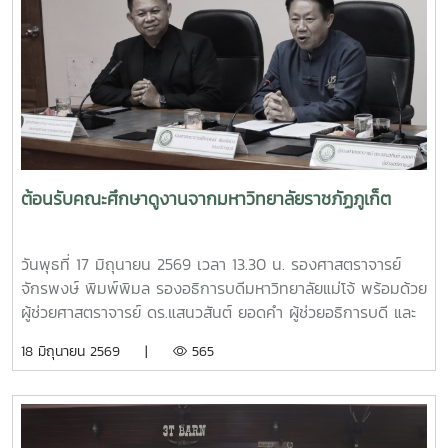
ชุมชน โดยมีประชาชนชุมชนบ้านโปง และโรงเรียนในพื้นที่เข้าร่วม
เรียนรู้และฝึกปฏิบัติ ทั้งนี้ กิจกรรมดังกล่าวจัดขึ้นภายใต้
โครงการส่งเสริมการจัดการขยะอย่างถูกวิธีและถูกสุขลักษณะ
ของชุมชนบ้านโปง ประจำปี 2569 โดยบูรณาการให้ความรู้ร่วม
กับเทศบาลตำบลป่าไผ่ และนางนิตยา วิริยา แม่หลวงบ้านหม้อ หมู๋
12 ตำบลป่าไผ่ ร่วมถ่ายทอดองค์ความรู้ด้านการคัดแยกขยะ การ
จัดการขยะอินทรีย์ กองทุนออมบุญขยะบ้านหม้อ และการใช้
ประโยชน์จากวัสดุเหลือใช้ เพื่อส่งเสริมให้ประชาชนสามารถนำ
ต้อนรับคณะศึกษาดูงานจากมหาวิทยาลัยราชภัฏภูเก็ต
ความรู้ไปประยุกต์ใช้ในครัวเรือน ลดปริมาณขยะที่ต้องนำไปกำจัด
และสร้างการมีส่วนร่วมในการดูแลรักษาสิ่งแวดล้อมของชุมชน
อย่างยั่งยืน กิจกรรมครั้งนี้จัดขึ้น ณ ศาลาอเนกประสงค์ หมู่ที่ 6
วันพุธที่ 17 มิถุนายน 2569 เวลา 13.30 น. รองศาสตราจารย์
ตำบลป่าไผ่ อำเภอสันทราย จังหวัดเชียงใหม่ ได้รับความสนใจ
จักรพงษ์ พิมพ์พิมล รองอธิการบดีมหาวิทยาลัยแม่โจ้ พร้อมด้วย
จากประชาชน ผู้นำชุมชน และสถานศึกษาในพื้นที่เข้าร่วมกิจกรรม
ผู้ช่วยศาสตราจารย์ ดร.แสนวสันต์ ยอดคำ ผู้ช่วยอธิการบดี และ
อย่างพร้อมเพรียง สะท้อนถึงความร่วมมือของทุกภาคส่วนในการ
นายไพศาล สงวน รักษาการแทนผู้อำนวยการกองกายภาพและสิ่ง
18 มิถุนายน 2569 |
565
ขับเคลื่อนการจัดการขยะตั้งแต่ต้นทาง เพื่อมุ่งสู่ชุมชนที่สะอาด
แวดล้อม นำทีมหัวหน้างานในสังกัดร่วมให้การต้อนรับ ผู้ช่วย
น่าอยู่ และเป็นมิตรต่อสิ่งแวดล้อมอย่างยั่งยืน
ศาสตราจารย์ ดร.รังสรรค์ พลสมัคร ประธานสภาคณาจารย์และ
ข้าราชการ พร้อมคณะศึกษาดูงานจากสภาคณาจารย์และ
ข้าราชการ มหาวิทยาลัยราชภัฏภูเก็ต ในการนี้ ทั้งสอง