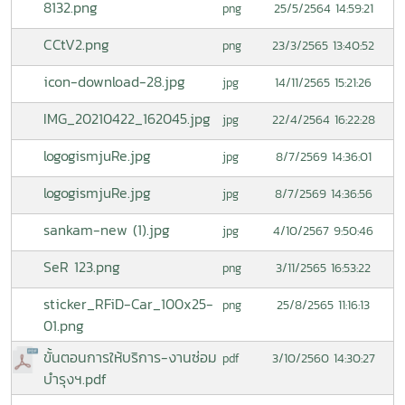
8132.png
25/5/2564 14:59:21
png
CCtV2.png
23/3/2565 13:40:52
png
icon-download-28.jpg
14/11/2565 15:21:26
jpg
IMG_20210422_162045.jpg
22/4/2564 16:22:28
jpg
logogismjuRe.jpg
8/7/2569 14:36:01
jpg
logogismjuRe.jpg
8/7/2569 14:36:56
jpg
sankam-new (1).jpg
4/10/2567 9:50:46
jpg
SeR 123.png
3/11/2565 16:53:22
png
sticker_RFiD-Car_100x25-
25/8/2565 11:16:13
png
01.png
ขั้นตอนการให้บริการ-งานซ่อม
3/10/2560 14:30:27
pdf
บำรุงฯ.pdf