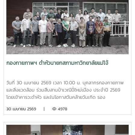
มหาวิทยาลัยได้ร่วมแลกเปลี่ยนประสบการณ์ด้านการจัดสวัสดิการ
บุคลากร ตลอดจนแนวทางการพัฒนาและประยุกต์ใช้ให้เหมาะสม
กับบริบทของแต่ละสถาบัน โดยมีนายสุชาติ จันทร์แก้ว รักษาการ
ในตำแหน่งหัวหน้างานสวัสดิการ กองบริหารทรัพยากรบุคคล
เป็นผู้ให้ข้อมูลเกี่ยวกับการจัดสวัสดิการบุคลากรของมหาวิทยาลัย
แม่โจ้ นอกจากนี้ ผู้ช่วยศาสตราจารย์ ดร.มุจลินทร์ ผลจันทร์ ได้
บรรยายและให้ข้อมูลเกี่ยวกับการดำเนินงานด้านมหาวิทยาลัยสี
เขียว (Green University) ของมหาวิทยาลัยแม่โจ้ ณ ห้อง
ประชุมรวงผึ้ง ชั้น 5 อาคารสำนักงานมหาวิทยาลัย ภายหลังการ
กองกายภาพฯ ดำหัวนายกสภามหาวิทยาลัยแม่โจ้
ประชุม คณะศึกษาดูงานได้เยี่ยมชมบรรยากาศและพื้นที่โดยรอบ
มหาวิทยาลัย เพื่อศึกษาการบริหารจัดการและแนวปฏิบัติด้านสิ่ง
แวดล้อมของมหาวิทยาลัยแม่โจ้
วันที่ 30 เมษายน 2569 เวลา 10.00 น. บุคลากรกองกายภาพ
และสิ่งแวดล้อม ร่วมสืบสานป๋าเวณีปี๋ใหม่เมือง ประจำปี 2569
โดยเข้าคารวะดำหัว และในโอกาสวันคล้ายวันเกิด รอง
ศาสตราจารย์ ดร.เทพ พงษ์พานิช นายกสภามหาวิทยาลัยแม่โจ้
30 เมษายน 2569 |
4978
ณ บ้านเอื้องไพลิน