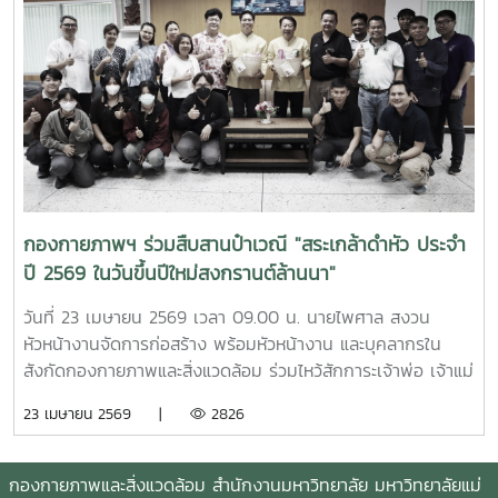
กองกายภาพฯ ร่วมสืบสานป๋าเวณี "สระเกล้าดำหัว ประจำ
ปี 2569 ในวันขึ้นปีใหม่สงกรานต์ล้านนา"
วันที่ 23 เมษายน 2569 เวลา 09.00 น. นายไพศาล สงวน
หัวหน้างานจัดการก่อสร้าง พร้อมหัวหน้างาน และบุคลากรใน
สังกัดกองกายภาพและสิ่งแวดล้อม ร่วมไหว้สักการะเจ้าพ่อ เจ้าแม่
แม่โจ้ ให้พบเจอแต่ความเจริญรุ่งเรืองก้าวหน้า พร้อมกันนี้ เวลา
23 เมษายน 2569 |
2826
15.30 น. ณ อาคารสำนักงานมหาวิทยาลัย ได้ร่วมพิธีดำหัวรอง
ศาสตราจารย์จักรพงษ์ พิมพ์พิมล รองอธิการบดี และผู้ช่วย
ศาสตราจารย์ ดร. แสนวสันต์ ยอดคำ ผู้ช่วยอธิการบดี
กองกายภาพและสิ่งแวดล้อม สำนักงานมหาวิทยาลัย มหาวิทยาลัยแม่