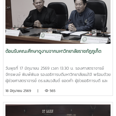
ชุมชน โดยมีประชาชนชุมชนบ้านโปง และโรงเรียนในพื้นที่เข้าร่วม
เรียนรู้และฝึกปฏิบัติ ทั้งนี้ กิจกรรมดังกล่าวจัดขึ้นภายใต้
โครงการส่งเสริมการจัดการขยะอย่างถูกวิธีและถูกสุขลักษณะ
ของชุมชนบ้านโปง ประจำปี 2569 โดยบูรณาการให้ความรู้ร่วม
กับเทศบาลตำบลป่าไผ่ และนางนิตยา วิริยา แม่หลวงบ้านหม้อ หมู๋
12 ตำบลป่าไผ่ ร่วมถ่ายทอดองค์ความรู้ด้านการคัดแยกขยะ การ
จัดการขยะอินทรีย์ กองทุนออมบุญขยะบ้านหม้อ และการใช้
ประโยชน์จากวัสดุเหลือใช้ เพื่อส่งเสริมให้ประชาชนสามารถนำ
ต้อนรับคณะศึกษาดูงานจากมหาวิทยาลัยราชภัฏภูเก็ต
ความรู้ไปประยุกต์ใช้ในครัวเรือน ลดปริมาณขยะที่ต้องนำไปกำจัด
และสร้างการมีส่วนร่วมในการดูแลรักษาสิ่งแวดล้อมของชุมชน
อย่างยั่งยืน กิจกรรมครั้งนี้จัดขึ้น ณ ศาลาอเนกประสงค์ หมู่ที่ 6
วันพุธที่ 17 มิถุนายน 2569 เวลา 13.30 น. รองศาสตราจารย์
ตำบลป่าไผ่ อำเภอสันทราย จังหวัดเชียงใหม่ ได้รับความสนใจ
จักรพงษ์ พิมพ์พิมล รองอธิการบดีมหาวิทยาลัยแม่โจ้ พร้อมด้วย
จากประชาชน ผู้นำชุมชน และสถานศึกษาในพื้นที่เข้าร่วมกิจกรรม
ผู้ช่วยศาสตราจารย์ ดร.แสนวสันต์ ยอดคำ ผู้ช่วยอธิการบดี และ
อย่างพร้อมเพรียง สะท้อนถึงความร่วมมือของทุกภาคส่วนในการ
นายไพศาล สงวน รักษาการแทนผู้อำนวยการกองกายภาพและสิ่ง
18 มิถุนายน 2569 |
565
ขับเคลื่อนการจัดการขยะตั้งแต่ต้นทาง เพื่อมุ่งสู่ชุมชนที่สะอาด
แวดล้อม นำทีมหัวหน้างานในสังกัดร่วมให้การต้อนรับ ผู้ช่วย
น่าอยู่ และเป็นมิตรต่อสิ่งแวดล้อมอย่างยั่งยืน
ศาสตราจารย์ ดร.รังสรรค์ พลสมัคร ประธานสภาคณาจารย์และ
ข้าราชการ พร้อมคณะศึกษาดูงานจากสภาคณาจารย์และ
ข้าราชการ มหาวิทยาลัยราชภัฏภูเก็ต ในการนี้ ทั้งสอง