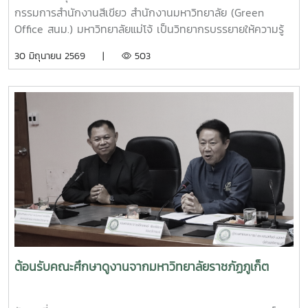
กรรมการสำนักงานสีเขียว สำนักงานมหาวิทยาลัย (Green
Office สนม.) มหาวิทยาลัยแม่โจ้ เป็นวิทยากรบรรยายให้ความรู้
และแลกเปลี่ยนประสบการณ์ด้านการจัดการขยะในครัวเรือน โดย
30 มิถุนายน 2569 |
503
ถ่ายทอดแนวทางการเปลี่ยนเศษอาหารและขยะอินทรีย์ให้เป็นปุ๋ย
อินทรีย์ และสารอาหารบำรุงดิน เพื่อลดปริมาณขยะตั้งแต่ต้นทาง
โอกาสนี้ ทีมงานจากงานสิ่งแวดล้อมและภัยพิบัติ กองกายภาพ
และสิ่งแวดล้อม ได้ร่วมสาธิตการทำปุ๋ยหมักใบไม้ในวงตาข่าย เพื่อ
เป็นแนวทางในการจัดการเศษวัสดุอินทรีย์ภายในครัวเรือนและ
ชุมชน โดยมีประชาชนชุมชนบ้านโปง และโรงเรียนในพื้นที่เข้าร่วม
เรียนรู้และฝึกปฏิบัติ ทั้งนี้ กิจกรรมดังกล่าวจัดขึ้นภายใต้
โครงการส่งเสริมการจัดการขยะอย่างถูกวิธีและถูกสุขลักษณะ
ของชุมชนบ้านโปง ประจำปี 2569 โดยบูรณาการให้ความรู้ร่วม
กับเทศบาลตำบลป่าไผ่ และนางนิตยา วิริยา แม่หลวงบ้านหม้อ หมู๋
12 ตำบลป่าไผ่ ร่วมถ่ายทอดองค์ความรู้ด้านการคัดแยกขยะ การ
จัดการขยะอินทรีย์ กองทุนออมบุญขยะบ้านหม้อ และการใช้
ประโยชน์จากวัสดุเหลือใช้ เพื่อส่งเสริมให้ประชาชนสามารถนำ
ต้อนรับคณะศึกษาดูงานจากมหาวิทยาลัยราชภัฏภูเก็ต
ความรู้ไปประยุกต์ใช้ในครัวเรือน ลดปริมาณขยะที่ต้องนำไปกำจัด
และสร้างการมีส่วนร่วมในการดูแลรักษาสิ่งแวดล้อมของชุมชน