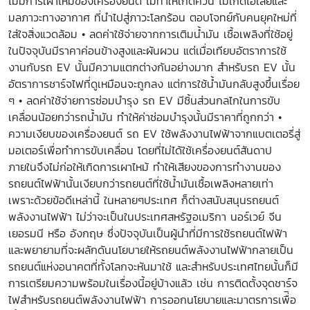
ไม่มีการเผาไหม้ของเครื่องยนต์ ไม่ทำให้เกิดควัน ไม่เกิดไอเสียและ
มลภาวะทางอากาศ ที่นำไปสู่ภาวะโลกร้อน ตอบโจทย์กับคนยุคใหม่ที่
ใส่ใจสิ่งแวดล้อม • ลดค่าใช้จ่ายจากการเติมน้ำมัน เชื้อเพลิงที่ใช้อยู่
ในปัจจุบันมีราคาค่อนข้างสูงและผันผวน แต่เมื่อเทียบอัตราการใช้
งานกับรถ EV นั้นมีความแตกต่างกันอย่างมาก สำหรับรถ EV นั้น
อัตราการชาร์จไฟที่ดูเหมือนจะถูกลง แต่การใช้น้ำมันกลับสูงขึ้นเรื่อย
ๆ • ลดค่าใช้จ่ายการซ่อมบำรุง รถ EV มีชิ้นส่วนกลไกในการขับ
เคลื่อนน้อยกว่ารถน้ำมัน ทำให้ค่าซ่อมบำรุงนั้นมีราคาที่ถูกกว่า •
ความเงียบของเครื่องยนต์ รถ EV ใช้พลังงานไฟฟ้าจากแบตเตอรี่สู่
มอเตอร์เพื่อทำการขับเคลื่อน โดยที่ไม่ได้ใช้เครื่องยนต์สันดาป
ภายในจึงไม่ก่อให้เกิดการเผาไหม้ ทำให้เสียงของการทำงานของ
รถยนต์ไฟฟ้านั้นเงียบกว่ารถยนต์ที่ใช้น้ำมันเชื้อเพลิงหลายเท่า
เพราะด้วยข้อดีเหล่านี้ ในหลายๆประเทศ ก็ต่างสนับสนุนรถยนต์
พลังงานไฟฟ้า ไม่ว่าจะเป็นในประเทศสหรัฐอเมริกา นอร์เวย์ จีน
เยอรมนี หรือ อังกฤษ ซึ่งปัจจุบันเป็นผู้นำที่มีการใช้รถยนต์ไฟฟ้า
และพยายามที่จะผลักดันนโยบายให้รถยนต์พลังงานไฟฟ้ากลายเป็น
รถยนต์แห่งอนาคตที่ทั้งโลกจะหันมาใช้ และสำหรับประเทศไทยนั้นก็มี
การเตรียมความพร้อมในเรื่องนี้อยู่บ้างแล้ว เช่น การติดตั้งจุดชาร์จ
ไฟสำหรับรถยนต์พลังงานไฟฟ้า การออกนโยบายและมาตรการเพื่ิอ