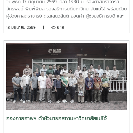
อย่างยั่งยืน กิจกรรมครั้งนี้จัดขึ้น ณ ศาลาอเนกประสงค์ หมู่ที่ 6
วันพุธที่ 17 มิถุนายน 2569 เวลา 13.30 น. รองศาสตราจารย์
ตำบลป่าไผ่ อำเภอสันทราย จังหวัดเชียงใหม่ ได้รับความสนใจ
จักรพงษ์ พิมพ์พิมล รองอธิการบดีมหาวิทยาลัยแม่โจ้ พร้อมด้วย
จากประชาชน ผู้นำชุมชน และสถานศึกษาในพื้นที่เข้าร่วมกิจกรรม
ผู้ช่วยศาสตราจารย์ ดร.แสนวสันต์ ยอดคำ ผู้ช่วยอธิการบดี และ
อย่างพร้อมเพรียง สะท้อนถึงความร่วมมือของทุกภาคส่วนในการ
นายไพศาล สงวน รักษาการแทนผู้อำนวยการกองกายภาพและสิ่ง
18 มิถุนายน 2569 |
649
ขับเคลื่อนการจัดการขยะตั้งแต่ต้นทาง เพื่อมุ่งสู่ชุมชนที่สะอาด
แวดล้อม นำทีมหัวหน้างานในสังกัดร่วมให้การต้อนรับ ผู้ช่วย
น่าอยู่ และเป็นมิตรต่อสิ่งแวดล้อมอย่างยั่งยืน
ศาสตราจารย์ ดร.รังสรรค์ พลสมัคร ประธานสภาคณาจารย์และ
ข้าราชการ พร้อมคณะศึกษาดูงานจากสภาคณาจารย์และ
ข้าราชการ มหาวิทยาลัยราชภัฏภูเก็ต ในการนี้ ทั้งสอง
มหาวิทยาลัยได้ร่วมแลกเปลี่ยนประสบการณ์ด้านการจัดสวัสดิการ
บุคลากร ตลอดจนแนวทางการพัฒนาและประยุกต์ใช้ให้เหมาะสม
กับบริบทของแต่ละสถาบัน โดยมีนายสุชาติ จันทร์แก้ว รักษาการ
ในตำแหน่งหัวหน้างานสวัสดิการ กองบริหารทรัพยากรบุคคล
เป็นผู้ให้ข้อมูลเกี่ยวกับการจัดสวัสดิการบุคลากรของมหาวิทยาลัย
แม่โจ้ นอกจากนี้ ผู้ช่วยศาสตราจารย์ ดร.มุจลินทร์ ผลจันทร์ ได้
บรรยายและให้ข้อมูลเกี่ยวกับการดำเนินงานด้านมหาวิทยาลัยสี
เขียว (Green University) ของมหาวิทยาลัยแม่โจ้ ณ ห้อง
ประชุมรวงผึ้ง ชั้น 5 อาคารสำนักงานมหาวิทยาลัย ภายหลังการ
กองกายภาพฯ ดำหัวนายกสภามหาวิทยาลัยแม่โจ้
ประชุม คณะศึกษาดูงานได้เยี่ยมชมบรรยากาศและพื้นที่โดยรอบ
มหาวิทยาลัย เพื่อศึกษาการบริหารจัดการและแนวปฏิบัติด้านสิ่ง