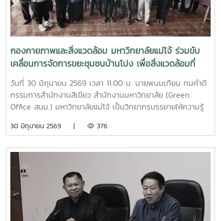
กองกายภาพและสิ่งแวดล้อม มหาวิทยาลัยแม่โจ้ ร่วมขับ
เคลื่อนการจัดการขยะชุมชนบ้านโปง เพื่อสิ่งแวดล้อมที่
ยั่งยืน
วันที่ 30 มิถุนายน 2569 เวลา 11.00 น. นายพนมเทียน ทนคำดี
กรรมการสำนักงานสีเขียว สำนักงานมหาวิทยาลัย (Green
Office สนม.) มหาวิทยาลัยแม่โจ้ เป็นวิทยากรบรรยายให้ความรู้
และแลกเปลี่ยนประสบการณ์ด้านการจัดการขยะในครัวเรือน โดย
30 มิถุนายน 2569 |
376
ถ่ายทอดแนวทางการเปลี่ยนเศษอาหารและขยะอินทรีย์ให้เป็นปุ๋ย
อินทรีย์ และสารอาหารบำรุงดิน เพื่อลดปริมาณขยะตั้งแต่ต้นทาง
โอกาสนี้ ทีมงานจากงานสิ่งแวดล้อมและภัยพิบัติ กองกายภาพ
และสิ่งแวดล้อม ได้ร่วมสาธิตการทำปุ๋ยหมักใบไม้ในวงตาข่าย เพื่อ
เป็นแนวทางในการจัดการเศษวัสดุอินทรีย์ภายในครัวเรือนและ
ชุมชน โดยมีประชาชนชุมชนบ้านโปง และโรงเรียนในพื้นที่เข้าร่วม
เรียนรู้และฝึกปฏิบัติ ทั้งนี้ กิจกรรมดังกล่าวจัดขึ้นภายใต้
โครงการส่งเสริมการจัดการขยะอย่างถูกวิธีและถูกสุขลักษณะ