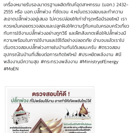
เครื่องหมายรับรองมาตรฐานผลิตภัณฑ์อุตสาหกรรม (มอก.) 2432-
2555 หรือ มอก.ปลั๊กพ่วง ที่ชัดเจน 4.หมั่นตรวจสอบและทำความ
สะอาดปลั๊กพ่วงอยู่เสมอ ไม่ควรปล่อยให้เก่าชำรุดหรือมีรอยไหม้ เรา
ควรหมั่นคอยตรวจสอบและปลูกฝังให้ความรู้กับคนในครอบครัวเกี่ยว
กับการใช้งานปลั๊กพ่วงอย่างถูกวิธี และฝึกสังเกตเพื่อให้ปลั๊กพ่วงมี
ความพร้อมในการใช้งานและใช้ได้อย่างปลอดภัย อ่านจบแล้วเราไป
เริ่มตรวจสอบปลั๊กพ่วงภายในบ้านกันได้เลยนะครับ #ตรวจสอบ
อุปกรณ์ในบ้านที่เสี่ยงต่อการเกิดไฟไหม้ #ประหยัดพลังงาน #มี
พลังงานมีความสุข #กระทรวงพลังงาน #MinistryofEnergy
#MoEN