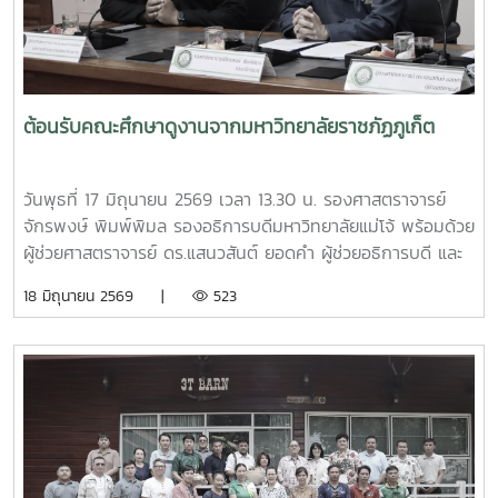
ของชุมชนบ้านโปง ประจำปี 2569 โดยบูรณาการให้ความรู้ร่วม
กับเทศบาลตำบลป่าไผ่ และนางนิตยา วิริยา แม่หลวงบ้านหม้อ หมู๋
12 ตำบลป่าไผ่ ร่วมถ่ายทอดองค์ความรู้ด้านการคัดแยกขยะ การ
จัดการขยะอินทรีย์ กองทุนออมบุญขยะบ้านหม้อ และการใช้
ประโยชน์จากวัสดุเหลือใช้ เพื่อส่งเสริมให้ประชาชนสามารถนำ
ต้อนรับคณะศึกษาดูงานจากมหาวิทยาลัยราชภัฏภูเก็ต
ความรู้ไปประยุกต์ใช้ในครัวเรือน ลดปริมาณขยะที่ต้องนำไปกำจัด
และสร้างการมีส่วนร่วมในการดูแลรักษาสิ่งแวดล้อมของชุมชน
อย่างยั่งยืน กิจกรรมครั้งนี้จัดขึ้น ณ ศาลาอเนกประสงค์ หมู่ที่ 6
วันพุธที่ 17 มิถุนายน 2569 เวลา 13.30 น. รองศาสตราจารย์
ตำบลป่าไผ่ อำเภอสันทราย จังหวัดเชียงใหม่ ได้รับความสนใจ
จักรพงษ์ พิมพ์พิมล รองอธิการบดีมหาวิทยาลัยแม่โจ้ พร้อมด้วย
จากประชาชน ผู้นำชุมชน และสถานศึกษาในพื้นที่เข้าร่วมกิจกรรม
ผู้ช่วยศาสตราจารย์ ดร.แสนวสันต์ ยอดคำ ผู้ช่วยอธิการบดี และ
อย่างพร้อมเพรียง สะท้อนถึงความร่วมมือของทุกภาคส่วนในการ
นายไพศาล สงวน รักษาการแทนผู้อำนวยการกองกายภาพและสิ่ง
18 มิถุนายน 2569 |
523
ขับเคลื่อนการจัดการขยะตั้งแต่ต้นทาง เพื่อมุ่งสู่ชุมชนที่สะอาด
แวดล้อม นำทีมหัวหน้างานในสังกัดร่วมให้การต้อนรับ ผู้ช่วย
น่าอยู่ และเป็นมิตรต่อสิ่งแวดล้อมอย่างยั่งยืน
ศาสตราจารย์ ดร.รังสรรค์ พลสมัคร ประธานสภาคณาจารย์และ
ข้าราชการ พร้อมคณะศึกษาดูงานจากสภาคณาจารย์และ
ข้าราชการ มหาวิทยาลัยราชภัฏภูเก็ต ในการนี้ ทั้งสอง
มหาวิทยาลัยได้ร่วมแลกเปลี่ยนประสบการณ์ด้านการจัดสวัสดิการ
บุคลากร ตลอดจนแนวทางการพัฒนาและประยุกต์ใช้ให้เหมาะสม
กับบริบทของแต่ละสถาบัน โดยมีนายสุชาติ จันทร์แก้ว รักษาการ
ในตำแหน่งหัวหน้างานสวัสดิการ กองบริหารทรัพยากรบุคคล