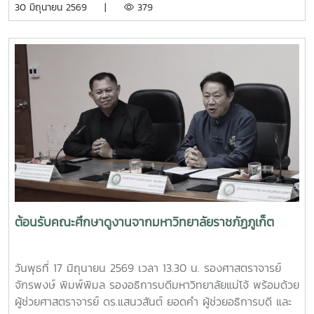
30 มิถุนายน 2569 |
379
ถ่ายทอดแนวทางการเปลี่ยนเศษอาหารและขยะอินทรีย์ให้เป็นปุ๋ย
อินทรีย์ และสารอาหารบำรุงดิน เพื่อลดปริมาณขยะตั้งแต่ต้นทาง
โอกาสนี้ ทีมงานจากงานสิ่งแวดล้อมและภัยพิบัติ กองกายภาพ
และสิ่งแวดล้อม ได้ร่วมสาธิตการทำปุ๋ยหมักใบไม้ในวงตาข่าย เพื่อ
เป็นแนวทางในการจัดการเศษวัสดุอินทรีย์ภายในครัวเรือนและ
ชุมชน โดยมีประชาชนชุมชนบ้านโปง และโรงเรียนในพื้นที่เข้าร่วม
เรียนรู้และฝึกปฏิบัติ ทั้งนี้ กิจกรรมดังกล่าวจัดขึ้นภายใต้
โครงการส่งเสริมการจัดการขยะอย่างถูกวิธีและถูกสุขลักษณะ
ของชุมชนบ้านโปง ประจำปี 2569 โดยบูรณาการให้ความรู้ร่วม
กับเทศบาลตำบลป่าไผ่ และนางนิตยา วิริยา แม่หลวงบ้านหม้อ หมู๋
12 ตำบลป่าไผ่ ร่วมถ่ายทอดองค์ความรู้ด้านการคัดแยกขยะ การ
จัดการขยะอินทรีย์ กองทุนออมบุญขยะบ้านหม้อ และการใช้
ประโยชน์จากวัสดุเหลือใช้ เพื่อส่งเสริมให้ประชาชนสามารถนำ
ต้อนรับคณะศึกษาดูงานจากมหาวิทยาลัยราชภัฏภูเก็ต
ความรู้ไปประยุกต์ใช้ในครัวเรือน ลดปริมาณขยะที่ต้องนำไปกำจัด
และสร้างการมีส่วนร่วมในการดูแลรักษาสิ่งแวดล้อมของชุมชน
อย่างยั่งยืน กิจกรรมครั้งนี้จัดขึ้น ณ ศาลาอเนกประสงค์ หมู่ที่ 6
วันพุธที่ 17 มิถุนายน 2569 เวลา 13.30 น. รองศาสตราจารย์
ตำบลป่าไผ่ อำเภอสันทราย จังหวัดเชียงใหม่ ได้รับความสนใจ
จักรพงษ์ พิมพ์พิมล รองอธิการบดีมหาวิทยาลัยแม่โจ้ พร้อมด้วย
จากประชาชน ผู้นำชุมชน และสถานศึกษาในพื้นที่เข้าร่วมกิจกรรม
ผู้ช่วยศาสตราจารย์ ดร.แสนวสันต์ ยอดคำ ผู้ช่วยอธิการบดี และ