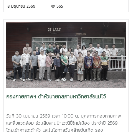
อย่างพร้อมเพรียง สะท้อนถึงความร่วมมือของทุกภาคส่วนในการ
นายไพศาล สงวน รักษาการแทนผู้อำนวยการกองกายภาพและสิ่ง
18 มิถุนายน 2569 |
565
ขับเคลื่อนการจัดการขยะตั้งแต่ต้นทาง เพื่อมุ่งสู่ชุมชนที่สะอาด
แวดล้อม นำทีมหัวหน้างานในสังกัดร่วมให้การต้อนรับ ผู้ช่วย
น่าอยู่ และเป็นมิตรต่อสิ่งแวดล้อมอย่างยั่งยืน
ศาสตราจารย์ ดร.รังสรรค์ พลสมัคร ประธานสภาคณาจารย์และ
ข้าราชการ พร้อมคณะศึกษาดูงานจากสภาคณาจารย์และ
ข้าราชการ มหาวิทยาลัยราชภัฏภูเก็ต ในการนี้ ทั้งสอง
มหาวิทยาลัยได้ร่วมแลกเปลี่ยนประสบการณ์ด้านการจัดสวัสดิการ
บุคลากร ตลอดจนแนวทางการพัฒนาและประยุกต์ใช้ให้เหมาะสม
กับบริบทของแต่ละสถาบัน โดยมีนายสุชาติ จันทร์แก้ว รักษาการ
ในตำแหน่งหัวหน้างานสวัสดิการ กองบริหารทรัพยากรบุคคล
เป็นผู้ให้ข้อมูลเกี่ยวกับการจัดสวัสดิการบุคลากรของมหาวิทยาลัย
แม่โจ้ นอกจากนี้ ผู้ช่วยศาสตราจารย์ ดร.มุจลินทร์ ผลจันทร์ ได้
บรรยายและให้ข้อมูลเกี่ยวกับการดำเนินงานด้านมหาวิทยาลัยสี
เขียว (Green University) ของมหาวิทยาลัยแม่โจ้ ณ ห้อง
ประชุมรวงผึ้ง ชั้น 5 อาคารสำนักงานมหาวิทยาลัย ภายหลังการ
กองกายภาพฯ ดำหัวนายกสภามหาวิทยาลัยแม่โจ้
ประชุม คณะศึกษาดูงานได้เยี่ยมชมบรรยากาศและพื้นที่โดยรอบ
มหาวิทยาลัย เพื่อศึกษาการบริหารจัดการและแนวปฏิบัติด้านสิ่ง
แวดล้อมของมหาวิทยาลัยแม่โจ้
วันที่ 30 เมษายน 2569 เวลา 10.00 น. บุคลากรกองกายภาพ
และสิ่งแวดล้อม ร่วมสืบสานป๋าเวณีปี๋ใหม่เมือง ประจำปี 2569
โดยเข้าคารวะดำหัว และในโอกาสวันคล้ายวันเกิด รอง