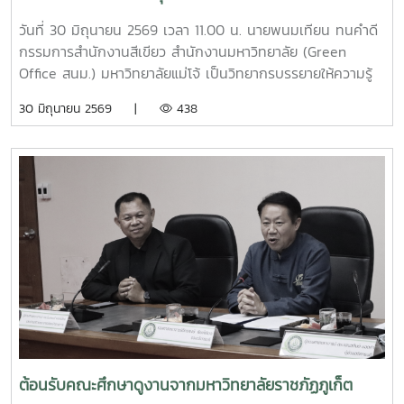
ยั่งยืน
วันที่ 30 มิถุนายน 2569 เวลา 11.00 น. นายพนมเทียน ทนคำดี
กรรมการสำนักงานสีเขียว สำนักงานมหาวิทยาลัย (Green
Office สนม.) มหาวิทยาลัยแม่โจ้ เป็นวิทยากรบรรยายให้ความรู้
และแลกเปลี่ยนประสบการณ์ด้านการจัดการขยะในครัวเรือน โดย
30 มิถุนายน 2569 |
438
ถ่ายทอดแนวทางการเปลี่ยนเศษอาหารและขยะอินทรีย์ให้เป็นปุ๋ย
อินทรีย์ และสารอาหารบำรุงดิน เพื่อลดปริมาณขยะตั้งแต่ต้นทาง
โอกาสนี้ ทีมงานจากงานสิ่งแวดล้อมและภัยพิบัติ กองกายภาพ
และสิ่งแวดล้อม ได้ร่วมสาธิตการทำปุ๋ยหมักใบไม้ในวงตาข่าย เพื่อ
เป็นแนวทางในการจัดการเศษวัสดุอินทรีย์ภายในครัวเรือนและ
ชุมชน โดยมีประชาชนชุมชนบ้านโปง และโรงเรียนในพื้นที่เข้าร่วม
เรียนรู้และฝึกปฏิบัติ ทั้งนี้ กิจกรรมดังกล่าวจัดขึ้นภายใต้
โครงการส่งเสริมการจัดการขยะอย่างถูกวิธีและถูกสุขลักษณะ
ของชุมชนบ้านโปง ประจำปี 2569 โดยบูรณาการให้ความรู้ร่วม
กับเทศบาลตำบลป่าไผ่ และนางนิตยา วิริยา แม่หลวงบ้านหม้อ หมู๋
12 ตำบลป่าไผ่ ร่วมถ่ายทอดองค์ความรู้ด้านการคัดแยกขยะ การ
จัดการขยะอินทรีย์ กองทุนออมบุญขยะบ้านหม้อ และการใช้
ประโยชน์จากวัสดุเหลือใช้ เพื่อส่งเสริมให้ประชาชนสามารถนำ
ต้อนรับคณะศึกษาดูงานจากมหาวิทยาลัยราชภัฏภูเก็ต
ความรู้ไปประยุกต์ใช้ในครัวเรือน ลดปริมาณขยะที่ต้องนำไปกำจัด