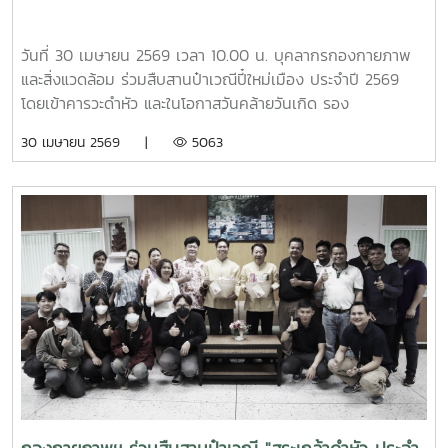
ประชุม คณะศึกษาดูงานได้เยี่ยมชมบรรยากาศและพื้นที่โดยรอบ
มหาวิทยาลัย เพื่อศึกษาการบริหารจัดการและแนวปฏิบัติด้านสิ่ง
แวดล้อมของมหาวิทยาลัยแม่โจ้
วันที่ 30 เมษายน 2569 เวลา 10.00 น. บุคลากรกองกายภาพ
และสิ่งแวดล้อม ร่วมสืบสานป๋าเวณีปี๋ใหม่เมือง ประจำปี 2569
โดยเข้าคารวะดำหัว และในโอกาสวันคล้ายวันเกิด รอง
ศาสตราจารย์ ดร.เทพ พงษ์พานิช นายกสภามหาวิทยาลัยแม่โจ้
30 เมษายน 2569 |
5063
ณ บ้านเอื้องไพลิน