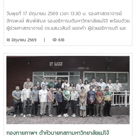
และสร้างการมีส่วนร่วมในการดูแลรักษาสิ่งแวดล้อมของชุมชน
อย่างยั่งยืน กิจกรรมครั้งนี้จัดขึ้น ณ ศาลาอเนกประสงค์ หมู่ที่ 6
วันพุธที่ 17 มิถุนายน 2569 เวลา 13.30 น. รองศาสตราจารย์
ตำบลป่าไผ่ อำเภอสันทราย จังหวัดเชียงใหม่ ได้รับความสนใจ
จักรพงษ์ พิมพ์พิมล รองอธิการบดีมหาวิทยาลัยแม่โจ้ พร้อมด้วย
จากประชาชน ผู้นำชุมชน และสถานศึกษาในพื้นที่เข้าร่วมกิจกรรม
ผู้ช่วยศาสตราจารย์ ดร.แสนวสันต์ ยอดคำ ผู้ช่วยอธิการบดี และ
อย่างพร้อมเพรียง สะท้อนถึงความร่วมมือของทุกภาคส่วนในการ
นายไพศาล สงวน รักษาการแทนผู้อำนวยการกองกายภาพและสิ่ง
18 มิถุนายน 2569 |
618
ขับเคลื่อนการจัดการขยะตั้งแต่ต้นทาง เพื่อมุ่งสู่ชุมชนที่สะอาด
แวดล้อม นำทีมหัวหน้างานในสังกัดร่วมให้การต้อนรับ ผู้ช่วย
น่าอยู่ และเป็นมิตรต่อสิ่งแวดล้อมอย่างยั่งยืน
ศาสตราจารย์ ดร.รังสรรค์ พลสมัคร ประธานสภาคณาจารย์และ
ข้าราชการ พร้อมคณะศึกษาดูงานจากสภาคณาจารย์และ
ข้าราชการ มหาวิทยาลัยราชภัฏภูเก็ต ในการนี้ ทั้งสอง
มหาวิทยาลัยได้ร่วมแลกเปลี่ยนประสบการณ์ด้านการจัดสวัสดิการ
บุคลากร ตลอดจนแนวทางการพัฒนาและประยุกต์ใช้ให้เหมาะสม
กับบริบทของแต่ละสถาบัน โดยมีนายสุชาติ จันทร์แก้ว รักษาการ
ในตำแหน่งหัวหน้างานสวัสดิการ กองบริหารทรัพยากรบุคคล
เป็นผู้ให้ข้อมูลเกี่ยวกับการจัดสวัสดิการบุคลากรของมหาวิทยาลัย
แม่โจ้ นอกจากนี้ ผู้ช่วยศาสตราจารย์ ดร.มุจลินทร์ ผลจันทร์ ได้
บรรยายและให้ข้อมูลเกี่ยวกับการดำเนินงานด้านมหาวิทยาลัยสี
เขียว (Green University) ของมหาวิทยาลัยแม่โจ้ ณ ห้อง
ประชุมรวงผึ้ง ชั้น 5 อาคารสำนักงานมหาวิทยาลัย ภายหลังการ
กองกายภาพฯ ดำหัวนายกสภามหาวิทยาลัยแม่โจ้