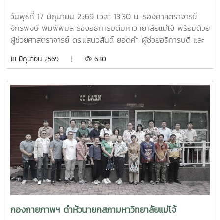
และสร้างการมีส่วนร่วมในการดูแลรักษาสิ่งแวดล้อมของชุมชน
อย่างยั่งยืน กิจกรรมครั้งนี้จัดขึ้น ณ ศาลาอเนกประสงค์ หมู่ที่ 6
วันพุธที่ 17 มิถุนายน 2569 เวลา 13.30 น. รองศาสตราจารย์
ตำบลป่าไผ่ อำเภอสันทราย จังหวัดเชียงใหม่ ได้รับความสนใจ
จักรพงษ์ พิมพ์พิมล รองอธิการบดีมหาวิทยาลัยแม่โจ้ พร้อมด้วย
จากประชาชน ผู้นำชุมชน และสถานศึกษาในพื้นที่เข้าร่วมกิจกรรม
ผู้ช่วยศาสตราจารย์ ดร.แสนวสันต์ ยอดคำ ผู้ช่วยอธิการบดี และ
อย่างพร้อมเพรียง สะท้อนถึงความร่วมมือของทุกภาคส่วนในการ
นายไพศาล สงวน รักษาการแทนผู้อำนวยการกองกายภาพและสิ่ง
18 มิถุนายน 2569 |
630
ขับเคลื่อนการจัดการขยะตั้งแต่ต้นทาง เพื่อมุ่งสู่ชุมชนที่สะอาด
แวดล้อม นำทีมหัวหน้างานในสังกัดร่วมให้การต้อนรับ ผู้ช่วย
น่าอยู่ และเป็นมิตรต่อสิ่งแวดล้อมอย่างยั่งยืน
ศาสตราจารย์ ดร.รังสรรค์ พลสมัคร ประธานสภาคณาจารย์และ
ข้าราชการ พร้อมคณะศึกษาดูงานจากสภาคณาจารย์และ
ข้าราชการ มหาวิทยาลัยราชภัฏภูเก็ต ในการนี้ ทั้งสอง
มหาวิทยาลัยได้ร่วมแลกเปลี่ยนประสบการณ์ด้านการจัดสวัสดิการ
บุคลากร ตลอดจนแนวทางการพัฒนาและประยุกต์ใช้ให้เหมาะสม
กับบริบทของแต่ละสถาบัน โดยมีนายสุชาติ จันทร์แก้ว รักษาการ
ในตำแหน่งหัวหน้างานสวัสดิการ กองบริหารทรัพยากรบุคคล
เป็นผู้ให้ข้อมูลเกี่ยวกับการจัดสวัสดิการบุคลากรของมหาวิทยาลัย
แม่โจ้ นอกจากนี้ ผู้ช่วยศาสตราจารย์ ดร.มุจลินทร์ ผลจันทร์ ได้
บรรยายและให้ข้อมูลเกี่ยวกับการดำเนินงานด้านมหาวิทยาลัยสี
เขียว (Green University) ของมหาวิทยาลัยแม่โจ้ ณ ห้อง
ประชุมรวงผึ้ง ชั้น 5 อาคารสำนักงานมหาวิทยาลัย ภายหลังการ
กองกายภาพฯ ดำหัวนายกสภามหาวิทยาลัยแม่โจ้
ประชุม คณะศึกษาดูงานได้เยี่ยมชมบรรยากาศและพื้นที่โดยรอบ