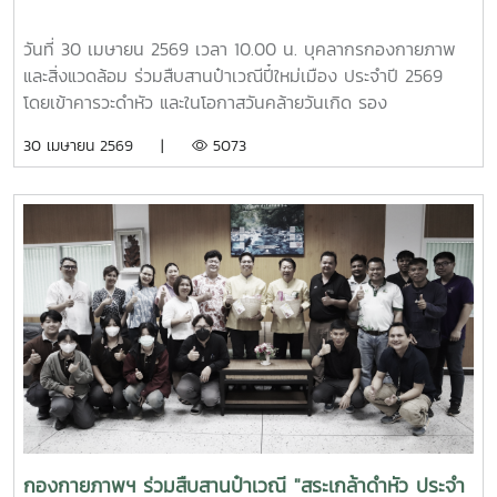
มหาวิทยาลัย เพื่อศึกษาการบริหารจัดการและแนวปฏิบัติด้านสิ่ง
แวดล้อมของมหาวิทยาลัยแม่โจ้
วันที่ 30 เมษายน 2569 เวลา 10.00 น. บุคลากรกองกายภาพ
และสิ่งแวดล้อม ร่วมสืบสานป๋าเวณีปี๋ใหม่เมือง ประจำปี 2569
โดยเข้าคารวะดำหัว และในโอกาสวันคล้ายวันเกิด รอง
ศาสตราจารย์ ดร.เทพ พงษ์พานิช นายกสภามหาวิทยาลัยแม่โจ้
30 เมษายน 2569 |
5073
ณ บ้านเอื้องไพลิน
กองกายภาพฯ ร่วมสืบสานป๋าเวณี "สระเกล้าดำหัว ประจำ