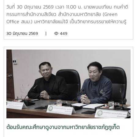
ยั่งยืน
วันที่ 30 มิถุนายน 2569 เวลา 11.00 น. นายพนมเทียน ทนคำดี
กรรมการสำนักงานสีเขียว สำนักงานมหาวิทยาลัย (Green
Office สนม.) มหาวิทยาลัยแม่โจ้ เป็นวิทยากรบรรยายให้ความรู้
และแลกเปลี่ยนประสบการณ์ด้านการจัดการขยะในครัวเรือน โดย
30 มิถุนายน 2569 |
449
ถ่ายทอดแนวทางการเปลี่ยนเศษอาหารและขยะอินทรีย์ให้เป็นปุ๋ย
อินทรีย์ และสารอาหารบำรุงดิน เพื่อลดปริมาณขยะตั้งแต่ต้นทาง
โอกาสนี้ ทีมงานจากงานสิ่งแวดล้อมและภัยพิบัติ กองกายภาพ
และสิ่งแวดล้อม ได้ร่วมสาธิตการทำปุ๋ยหมักใบไม้ในวงตาข่าย เพื่อ
เป็นแนวทางในการจัดการเศษวัสดุอินทรีย์ภายในครัวเรือนและ
ชุมชน โดยมีประชาชนชุมชนบ้านโปง และโรงเรียนในพื้นที่เข้าร่วม
เรียนรู้และฝึกปฏิบัติ ทั้งนี้ กิจกรรมดังกล่าวจัดขึ้นภายใต้
โครงการส่งเสริมการจัดการขยะอย่างถูกวิธีและถูกสุขลักษณะ
ของชุมชนบ้านโปง ประจำปี 2569 โดยบูรณาการให้ความรู้ร่วม
กับเทศบาลตำบลป่าไผ่ และนางนิตยา วิริยา แม่หลวงบ้านหม้อ หมู๋
12 ตำบลป่าไผ่ ร่วมถ่ายทอดองค์ความรู้ด้านการคัดแยกขยะ การ
จัดการขยะอินทรีย์ กองทุนออมบุญขยะบ้านหม้อ และการใช้
ประโยชน์จากวัสดุเหลือใช้ เพื่อส่งเสริมให้ประชาชนสามารถนำ
ต้อนรับคณะศึกษาดูงานจากมหาวิทยาลัยราชภัฏภูเก็ต
ความรู้ไปประยุกต์ใช้ในครัวเรือน ลดปริมาณขยะที่ต้องนำไปกำจัด