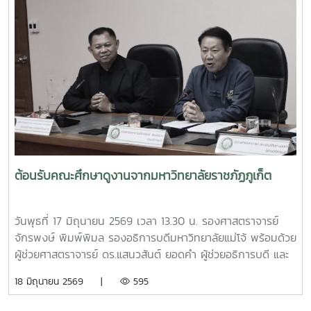
โอกาสนี้ ทีมงานจากงานสิ่งแวดล้อมและภัยพิบัติ กองกายภาพ
และสิ่งแวดล้อม ได้ร่วมสาธิตการทำปุ๋ยหมักใบไม้ในวงตาข่าย เพื่อ
เป็นแนวทางในการจัดการเศษวัสดุอินทรีย์ภายในครัวเรือนและ
ชุมชน โดยมีประชาชนชุมชนบ้านโปง และโรงเรียนในพื้นที่เข้าร่วม
เรียนรู้และฝึกปฏิบัติ ทั้งนี้ กิจกรรมดังกล่าวจัดขึ้นภายใต้
โครงการส่งเสริมการจัดการขยะอย่างถูกวิธีและถูกสุขลักษณะ
ของชุมชนบ้านโปง ประจำปี 2569 โดยบูรณาการให้ความรู้ร่วม
กับเทศบาลตำบลป่าไผ่ และนางนิตยา วิริยา แม่หลวงบ้านหม้อ หมู๋
12 ตำบลป่าไผ่ ร่วมถ่ายทอดองค์ความรู้ด้านการคัดแยกขยะ การ
จัดการขยะอินทรีย์ กองทุนออมบุญขยะบ้านหม้อ และการใช้
ประโยชน์จากวัสดุเหลือใช้ เพื่อส่งเสริมให้ประชาชนสามารถนำ
ต้อนรับคณะศึกษาดูงานจากมหาวิทยาลัยราชภัฏภูเก็ต
ความรู้ไปประยุกต์ใช้ในครัวเรือน ลดปริมาณขยะที่ต้องนำไปกำจัด
และสร้างการมีส่วนร่วมในการดูแลรักษาสิ่งแวดล้อมของชุมชน
อย่างยั่งยืน กิจกรรมครั้งนี้จัดขึ้น ณ ศาลาอเนกประสงค์ หมู่ที่ 6
วันพุธที่ 17 มิถุนายน 2569 เวลา 13.30 น. รองศาสตราจารย์
ตำบลป่าไผ่ อำเภอสันทราย จังหวัดเชียงใหม่ ได้รับความสนใจ
จักรพงษ์ พิมพ์พิมล รองอธิการบดีมหาวิทยาลัยแม่โจ้ พร้อมด้วย
จากประชาชน ผู้นำชุมชน และสถานศึกษาในพื้นที่เข้าร่วมกิจกรรม
ผู้ช่วยศาสตราจารย์ ดร.แสนวสันต์ ยอดคำ ผู้ช่วยอธิการบดี และ
อย่างพร้อมเพรียง สะท้อนถึงความร่วมมือของทุกภาคส่วนในการ
นายไพศาล สงวน รักษาการแทนผู้อำนวยการกองกายภาพและสิ่ง
18 มิถุนายน 2569 |
595
ขับเคลื่อนการจัดการขยะตั้งแต่ต้นทาง เพื่อมุ่งสู่ชุมชนที่สะอาด
แวดล้อม นำทีมหัวหน้างานในสังกัดร่วมให้การต้อนรับ ผู้ช่วย
น่าอยู่ และเป็นมิตรต่อสิ่งแวดล้อมอย่างยั่งยืน
ศาสตราจารย์ ดร.รังสรรค์ พลสมัคร ประธานสภาคณาจารย์และ