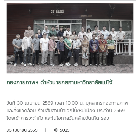
ข้าราชการ พร้อมคณะศึกษาดูงานจากสภาคณาจารย์และ
ข้าราชการ มหาวิทยาลัยราชภัฏภูเก็ต ในการนี้ ทั้งสอง
มหาวิทยาลัยได้ร่วมแลกเปลี่ยนประสบการณ์ด้านการจัดสวัสดิการ
บุคลากร ตลอดจนแนวทางการพัฒนาและประยุกต์ใช้ให้เหมาะสม
กับบริบทของแต่ละสถาบัน โดยมีนายสุชาติ จันทร์แก้ว รักษาการ
ในตำแหน่งหัวหน้างานสวัสดิการ กองบริหารทรัพยากรบุคคล
เป็นผู้ให้ข้อมูลเกี่ยวกับการจัดสวัสดิการบุคลากรของมหาวิทยาลัย
แม่โจ้ นอกจากนี้ ผู้ช่วยศาสตราจารย์ ดร.มุจลินทร์ ผลจันทร์ ได้
บรรยายและให้ข้อมูลเกี่ยวกับการดำเนินงานด้านมหาวิทยาลัยสี
เขียว (Green University) ของมหาวิทยาลัยแม่โจ้ ณ ห้อง
ประชุมรวงผึ้ง ชั้น 5 อาคารสำนักงานมหาวิทยาลัย ภายหลังการ
กองกายภาพฯ ดำหัวนายกสภามหาวิทยาลัยแม่โจ้
ประชุม คณะศึกษาดูงานได้เยี่ยมชมบรรยากาศและพื้นที่โดยรอบ
มหาวิทยาลัย เพื่อศึกษาการบริหารจัดการและแนวปฏิบัติด้านสิ่ง
แวดล้อมของมหาวิทยาลัยแม่โจ้
วันที่ 30 เมษายน 2569 เวลา 10.00 น. บุคลากรกองกายภาพ
และสิ่งแวดล้อม ร่วมสืบสานป๋าเวณีปี๋ใหม่เมือง ประจำปี 2569
โดยเข้าคารวะดำหัว และในโอกาสวันคล้ายวันเกิด รอง
ศาสตราจารย์ ดร.เทพ พงษ์พานิช นายกสภามหาวิทยาลัยแม่โจ้
30 เมษายน 2569 |
5025
ณ บ้านเอื้องไพลิน