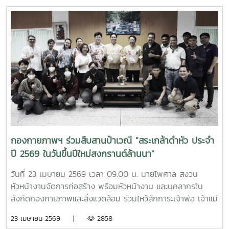
กองกายภาพฯ ร่วมสืบสานป๋าเวณี "สระเกล้าดำหัว ประจำ
ปี 2569 ในวันขึ้นปีใหม่สงกรานต์ล้านนา"
วันที่ 23 เมษายน 2569 เวลา 09.00 น. นายไพศาล สงวน
หัวหน้างานจัดการก่อสร้าง พร้อมหัวหน้างาน และบุคลากรใน
สังกัดกองกายภาพและสิ่งแวดล้อม ร่วมไหว้สักการะเจ้าพ่อ เจ้าแม่
แม่โจ้ ให้พบเจอแต่ความเจริญรุ่งเรืองก้าวหน้า พร้อมกันนี้ เวลา
23 เมษายน 2569 |
2858
15.30 น. ณ อาคารสำนักงานมหาวิทยาลัย ได้ร่วมพิธีดำหัวรอง