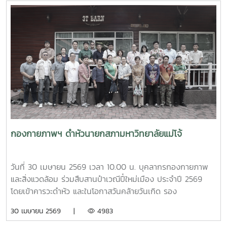
ข้าราชการ พร้อมคณะศึกษาดูงานจากสภาคณาจารย์และ
ข้าราชการ มหาวิทยาลัยราชภัฏภูเก็ต ในการนี้ ทั้งสอง
มหาวิทยาลัยได้ร่วมแลกเปลี่ยนประสบการณ์ด้านการจัดสวัสดิการ
บุคลากร ตลอดจนแนวทางการพัฒนาและประยุกต์ใช้ให้เหมาะสม
กับบริบทของแต่ละสถาบัน โดยมีนายสุชาติ จันทร์แก้ว รักษาการ
ในตำแหน่งหัวหน้างานสวัสดิการ กองบริหารทรัพยากรบุคคล
เป็นผู้ให้ข้อมูลเกี่ยวกับการจัดสวัสดิการบุคลากรของมหาวิทยาลัย
แม่โจ้ นอกจากนี้ ผู้ช่วยศาสตราจารย์ ดร.มุจลินทร์ ผลจันทร์ ได้
บรรยายและให้ข้อมูลเกี่ยวกับการดำเนินงานด้านมหาวิทยาลัยสี
เขียว (Green University) ของมหาวิทยาลัยแม่โจ้ ณ ห้อง
ประชุมรวงผึ้ง ชั้น 5 อาคารสำนักงานมหาวิทยาลัย ภายหลังการ
กองกายภาพฯ ดำหัวนายกสภามหาวิทยาลัยแม่โจ้
ประชุม คณะศึกษาดูงานได้เยี่ยมชมบรรยากาศและพื้นที่โดยรอบ
มหาวิทยาลัย เพื่อศึกษาการบริหารจัดการและแนวปฏิบัติด้านสิ่ง
แวดล้อมของมหาวิทยาลัยแม่โจ้
วันที่ 30 เมษายน 2569 เวลา 10.00 น. บุคลากรกองกายภาพ
และสิ่งแวดล้อม ร่วมสืบสานป๋าเวณีปี๋ใหม่เมือง ประจำปี 2569
โดยเข้าคารวะดำหัว และในโอกาสวันคล้ายวันเกิด รอง
ศาสตราจารย์ ดร.เทพ พงษ์พานิช นายกสภามหาวิทยาลัยแม่โจ้
30 เมษายน 2569 |
4983
ณ บ้านเอื้องไพลิน