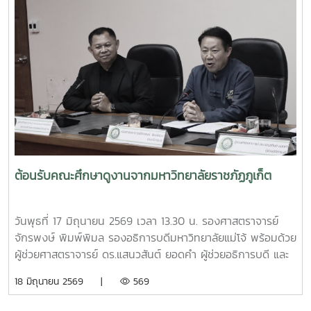
โอกาสนี้ ทีมงานจากงานสิ่งแวดล้อมและภัยพิบัติ กองกายภาพ
และสิ่งแวดล้อม ได้ร่วมสาธิตการทำปุ๋ยหมักใบไม้ในวงตาข่าย เพื่อ
เป็นแนวทางในการจัดการเศษวัสดุอินทรีย์ภายในครัวเรือนและ
ชุมชน โดยมีประชาชนชุมชนบ้านโปง และโรงเรียนในพื้นที่เข้าร่วม
เรียนรู้และฝึกปฏิบัติ ทั้งนี้ กิจกรรมดังกล่าวจัดขึ้นภายใต้
โครงการส่งเสริมการจัดการขยะอย่างถูกวิธีและถูกสุขลักษณะ
ของชุมชนบ้านโปง ประจำปี 2569 โดยบูรณาการให้ความรู้ร่วม
กับเทศบาลตำบลป่าไผ่ และนางนิตยา วิริยา แม่หลวงบ้านหม้อ หมู๋
12 ตำบลป่าไผ่ ร่วมถ่ายทอดองค์ความรู้ด้านการคัดแยกขยะ การ
จัดการขยะอินทรีย์ กองทุนออมบุญขยะบ้านหม้อ และการใช้
ประโยชน์จากวัสดุเหลือใช้ เพื่อส่งเสริมให้ประชาชนสามารถนำ
ต้อนรับคณะศึกษาดูงานจากมหาวิทยาลัยราชภัฏภูเก็ต
ความรู้ไปประยุกต์ใช้ในครัวเรือน ลดปริมาณขยะที่ต้องนำไปกำจัด
และสร้างการมีส่วนร่วมในการดูแลรักษาสิ่งแวดล้อมของชุมชน
อย่างยั่งยืน กิจกรรมครั้งนี้จัดขึ้น ณ ศาลาอเนกประสงค์ หมู่ที่ 6
วันพุธที่ 17 มิถุนายน 2569 เวลา 13.30 น. รองศาสตราจารย์
ตำบลป่าไผ่ อำเภอสันทราย จังหวัดเชียงใหม่ ได้รับความสนใจ
จักรพงษ์ พิมพ์พิมล รองอธิการบดีมหาวิทยาลัยแม่โจ้ พร้อมด้วย
จากประชาชน ผู้นำชุมชน และสถานศึกษาในพื้นที่เข้าร่วมกิจกรรม
ผู้ช่วยศาสตราจารย์ ดร.แสนวสันต์ ยอดคำ ผู้ช่วยอธิการบดี และ
อย่างพร้อมเพรียง สะท้อนถึงความร่วมมือของทุกภาคส่วนในการ
นายไพศาล สงวน รักษาการแทนผู้อำนวยการกองกายภาพและสิ่ง
18 มิถุนายน 2569 |
569
ขับเคลื่อนการจัดการขยะตั้งแต่ต้นทาง เพื่อมุ่งสู่ชุมชนที่สะอาด
แวดล้อม นำทีมหัวหน้างานในสังกัดร่วมให้การต้อนรับ ผู้ช่วย
น่าอยู่ และเป็นมิตรต่อสิ่งแวดล้อมอย่างยั่งยืน
ศาสตราจารย์ ดร.รังสรรค์ พลสมัคร ประธานสภาคณาจารย์และ