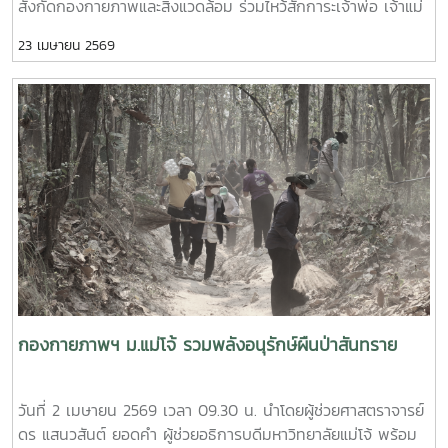
สังกัดกองกายภาพและสิ่งแวดล้อม ร่วมไหว้สักการะเจ้าพ่อ เจ้าแม่
แม่โจ้ ให้พบเจอแต่ความเจริญรุ่งเรืองก้าวหน้า พร้อมกันนี้ เวลา
23 เมษายน 2569
15.30 น. ณ อาคารสำนักงานมหาวิทยาลัย ได้ร่วมพิธีดำหัวรอง
ศาสตราจารย์จักรพงษ์ พิมพ์พิมล รองอธิการบดี และผู้ช่วย
ศาสตราจารย์ ดร. แสนวสันต์ ยอดคำ ผู้ช่วยอธิการบดี
มหาวิทยาลัยแม่โจ้ เพื่อแสดงความเคารพ ขอสุมาคารวะ และขอพร
เพื่อความเป็นสิริมงคล เนื่องในวันขึ้นปีใหม่ตามประเพณีสงกรานต์
ของชาวล้านนาประจำปี 2569 ซึ่งถือเป็นธรรมเนียมปฏิบัติที่สืบต่อ
กันมาเป็นประจำทุกปี
กองกายภาพฯ ม.แม่โจ้ รวมพลังอนุรักษ์ผืนป่าสันทราย
วันที่ 2 เมษายน 2569 เวลา 09.30 น. นำโดยผู้ช่วยศาสตราจารย์
ดร แสนวสันต์ ยอดคำ ผู้ช่วยอธิการบดีมหาวิทยาลัยแม่โจ้ พร้อม