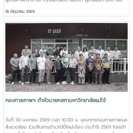
สถานศึกษาในพื้นที่เข้าร่วมกิจกรรมอย่างพร้อมเพรียง สะท้อนถึง
นายไพศาล สงวน รักษาการแทนผู้อำนวยการกองกายภาพและสิ่ง
ความร่วมมือของทุกภาคส่วนในการขับเคลื่อนการจัดการขยะตั้งแต่
18 มิถุนายน 2569
แวดล้อม นำทีมหัวหน้างานในสังกัดร่วมให้การต้อนรับ ผู้ช่วย
ต้นทาง เพื่อมุ่งสู่ชุมชนที่สะอาด น่าอยู่ และเป็นมิตรต่อสิ่งแวดล้อม
ศาสตราจารย์ ดร.รังสรรค์ พลสมัคร ประธานสภาคณาจารย์และ
อย่างยั่งยืน
ข้าราชการ พร้อมคณะศึกษาดูงานจากสภาคณาจารย์และ
ข้าราชการ มหาวิทยาลัยราชภัฏภูเก็ต ในการนี้ ทั้งสอง
มหาวิทยาลัยได้ร่วมแลกเปลี่ยนประสบการณ์ด้านการจัดสวัสดิการ
บุคลากร ตลอดจนแนวทางการพัฒนาและประยุกต์ใช้ให้เหมาะสม
กับบริบทของแต่ละสถาบัน โดยมีนายสุชาติ จันทร์แก้ว รักษาการ
ในตำแหน่งหัวหน้างานสวัสดิการ กองบริหารทรัพยากรบุคคล เป็น
ผู้ให้ข้อมูลเกี่ยวกับการจัดสวัสดิการบุคลากรของมหาวิทยาลัยแม่โจ้
นอกจากนี้ ผู้ช่วยศาสตราจารย์ ดร.มุจลินทร์ ผลจันทร์ ได้บรรยาย
และให้ข้อมูลเกี่ยวกับการดำเนินงานด้านมหาวิทยาลัยสีเขียว
(Green University) ของมหาวิทยาลัยแม่โจ้ ณ ห้องประชุมรวง
ผึ้ง ชั้น 5 อาคารสำนักงานมหาวิทยาลัย ภายหลังการประชุม คณะ
กองกายภาพฯ ดำหัวนายกสภามหาวิทยาลัยแม่โจ้
ศึกษาดูงานได้เยี่ยมชมบรรยากาศและพื้นที่โดยรอบมหาวิทยาลัย
เพื่อศึกษาการบริหารจัดการและแนวปฏิบัติด้านสิ่งแวดล้อมของ
วันที่ 30 เมษายน 2569 เวลา 10.00 น. บุคลากรกองกายภาพและ
มหาวิทยาลัยแม่โจ้
สิ่งแวดล้อม ร่วมสืบสานป๋าเวณีปี๋ใหม่เมือง ประจำปี 2569 โดยเข้า