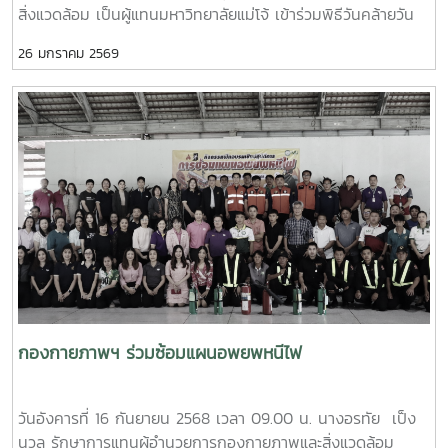
สิ่งแวดล้อม เป็นผู้แทนมหาวิทยาลัยแม่โจ้ เข้าร่วมพิธีวันคล้ายวัน
สถาปนา “ค่ายนเรศวรมหาราช” ครบรอบ 44 ปี ณ ลานพระบรม
26 มกราคม 2569
ราชานุสาวรีย์สมเด็จพระนเรศวรมหาราช กองกำกับการ 5 กอง
บังคับการฝึกพิเศษกองบัญชาการตำรวจตระเวนชายแดน อำเภอ
แม่แตง จังหวัดเชียงใหม่
กองกายภาพฯ ร่วมซ้อมแผนอพยพหนีไฟ
วันอังคารที่ 16 กันยายน 2568 เวลา 09.00 น. นางอรทัย เป็ง
นวล รักษาการแทนผู้อำนวยการกองกายภาพและสิ่งแวดล้อม