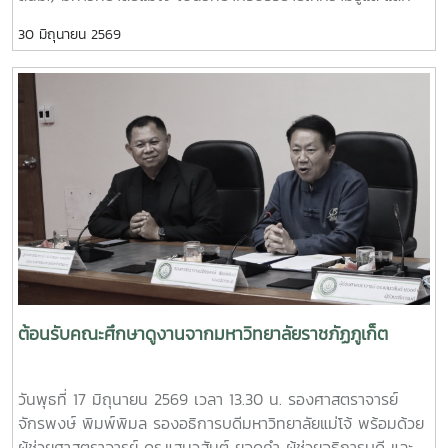
เปลี่ยนประสบการณ์ด้านการจัดการขยะในครัวเรือน โดยถ่ายทอด
30 มิถุนายน 2569
แนวทางการเปลี่ยนเศษอาหารและขยะอินทรีย์ให้เป็นปุ๋ยอินทรีย์ และ
สารอาหารบำรุงดิน เพื่อลดปริมาณขยะตั้งแต่ต้นทาง โอกาสนี้ ทีม
งานจากงานสิ่งแวดล้อมและภัยพิบัติ กองกายภาพและสิ่งแวดล้อม
ได้ร่วมสาธิตการทำปุ๋ยหมักใบไม้ในวงตาข่าย เพื่อเป็นแนวทางใน
การจัดการเศษวัสดุอินทรีย์ภายในครัวเรือนและชุมชน โดยมี
ประชาชนชุมชนบ้านโปง และโรงเรียนในพื้นที่เข้าร่วมเรียนรู้และฝึก
ปฏิบัติ ทั้งนี้ กิจกรรมดังกล่าวจัดขึ้นภายใต้ โครงการส่งเสริมการ
จัดการขยะอย่างถูกวิธีและถูกสุขลักษณะ ของชุมชนบ้านโปง
ประจำปี 2569 โดยบูรณาการให้ความรู้ร่วมกับเทศบาลตำบลป่าไผ่
และนางนิตยา วิริยา แม่หลวงบ้านหม้อ หมู๋ 12 ตำบลป่าไผ่ ร่วม
ถ่ายทอดองค์ความรู้ด้านการคัดแยกขยะ การจัดการขยะอินทรีย์
กองทุนออมบุญขยะบ้านหม้อ และการใช้ประโยชน์จากวัสดุเหลือใช้
เพื่อส่งเสริมให้ประชาชนสามารถนำความรู้ไปประยุกต์ใช้ในครัว
ต้อนรับคณะศึกษาดูงานจากมหาวิทยาลัยราชภัฏภูเก็ต
เรือน ลดปริมาณขยะที่ต้องนำไปกำจัด และสร้างการมีส่วนร่วมใน
การดูแลรักษาสิ่งแวดล้อมของชุมชนอย่างยั่งยืน กิจกรรมครั้งนี้จัด
วันพุธที่ 17 มิถุนายน 2569 เวลา 13.30 น. รองศาสตราจารย์
ขึ้น ณ ศาลาอเนกประสงค์ หมู่ที่ 6 ตำบลป่าไผ่ อำเภอสันทราย
จักรพงษ์ พิมพ์พิมล รองอธิการบดีมหาวิทยาลัยแม่โจ้ พร้อมด้วย
จังหวัดเชียงใหม่ ได้รับความสนใจจากประชาชน ผู้นำชุมชน และ
ผู้ช่วยศาสตราจารย์ ดร.แสนวสันต์ ยอดคำ ผู้ช่วยอธิการบดี และ