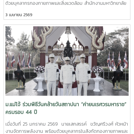
ด้วยบุคลากรกองกายภาพและสิ่งแวดล้อม สำนักงานมหาวิทยาลัย
ร่วมโครงการป้องกันไฟป่า เพื่อเฉลิมพระเกียรติ พระบาทสมเด็จ
3 เมษายน 2569
พระปรเมนทรรามาธิบดีศรีสินทรมหาวชิราลงกรณ เนื่องในโอกาส
พระราชพิธีมงคลเฉลิมพระชนมพรรษา 28 กรกฎาคม 2569 โดย
มีนายนพดล สุระสังวาลย์ นายอำเภอสันทราย ผู้แทนผู้ว่าราชการ
จังหวัดเชียงใหม่ เป็นประธานในพิธีเปิดโครงการฯ จากนั้นได้ร่วม
ทำแนวป้องกันไฟป่า โดยบูรณาการความร่วมมือกับชุมชนและ
หน่วยงานที่เกี่ยวข้อง อาทิ สำนักจัดการทรัพยากรป่าไม้ที่ 1
เชียงใหม่ ส่วนราชการระดับจังหวัดและอำเภอ องค์กรปกครอง
ส่วนท้องถิ่น พร้อมทั้งนักศึกษาหลักสูตรเกษตรศาสตร์ สาขา
ทรัพยากรป่าไม้ คณะผลิตกรรมการเกษตร มหาวิทยาลัยแม่โจ้และ
ประชาชนในพื้นที่เข้าร่วมกิจกรรมการอนุรักษ์ทรัพยากรธรรมชาติ
ณ โครงการอันเนื่องมาจากพระราชดำริ พื้นที่ป่าอนุรักษ์ป่า
สันทราย พื้นที่ 3,840 ไร่
ม.แม่โจ้ ร่วมพิธีวันคล้ายวันสถาปนา “ค่ายนเรศวรมหาราช”
ครบรอบ 44 ปี
เมื่อวันที่ 25 มกราคม 2569 นายเสกสรรค์ ขวัญศรีวงศ์ หัวหน้า
งานจัดการพลังงาน พร้อมด้วยบุคลากรในสังกัดกองกายภาพและ