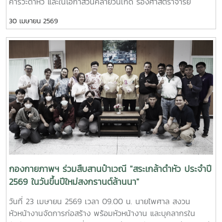
คารวะดำหัว และในโอกาสวันคล้ายวันเกิด รองศาสตราจารย์
ดร.เทพ พงษ์พานิช นายกสภามหาวิทยาลัยแม่โจ้ ณ บ้านเอื้อง
30 เมษายน 2569
ไพลิน
กองกายภาพฯ ร่วมสืบสานป๋าเวณี "สระเกล้าดำหัว ประจำปี
2569 ในวันขึ้นปีใหม่สงกรานต์ล้านนา"
วันที่ 23 เมษายน 2569 เวลา 09.00 น. นายไพศาล สงวน
หัวหน้างานจัดการก่อสร้าง พร้อมหัวหน้างาน และบุคลากรใน